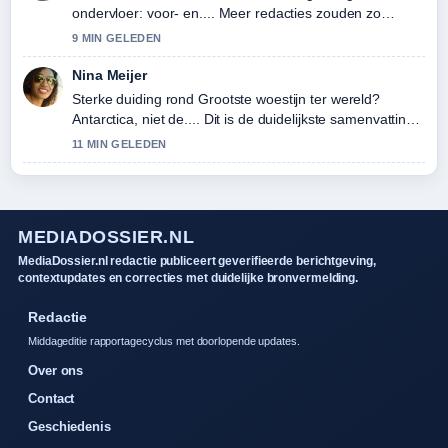
ondervloer: voor- en.... Meer redacties zouden zo
moeten schrijven.
9 MIN GELEDEN
Nina Meijer
Sterke duiding rond Grootste woestijn ter wereld?
Antarctica, niet de.... Dit is de duidelijkste samenvatting
die ik vandaag heb gezien.
11 MIN GELEDEN
MEDIADOSSIER.NL
MediaDossier.nl redactie publiceert geverifieerde berichtgeving,
contextupdates en correcties met duidelijke bronvermelding.
Redactie
Middageditie rapportagecyclus met doorlopende updates.
Over ons
Contact
Geschiedenis