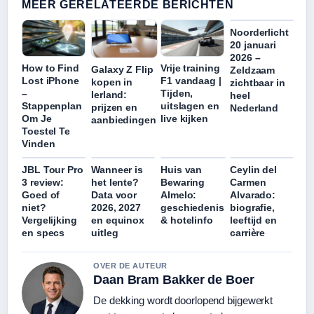
MEER GERELATEERDE BERICHTEN
Noorderlicht
20 januari
2026 –
How to Find
Vrije training
Galaxy Z Flip
Zeldzaam
Lost iPhone
F1 vandaag |
kopen in
zichtbaar in
–
Tijden,
Ierland:
heel
Stappenplan
uitslagen en
prijzen en
Nederland
Om Je
live kijken
aanbiedingen
Toestel Te
Vinden
JBL Tour Pro
Wanneer is
Huis van
Ceylin del
3 review:
het lente?
Bewaring
Carmen
Goed of
Data voor
Almelo:
Alvarado:
niet?
2026, 2027
geschiedenis
biografie,
Vergelijking
en equinox
& hotelinfo
leeftijd en
en specs
uitleg
carrière
OVER DE AUTEUR
Daan Bram Bakker de Boer
De dekking wordt doorlopend bijgewerkt