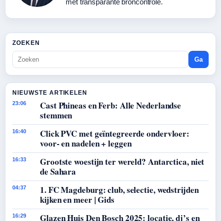
met transparante broncontrole.
ZOEKEN
Ga
NIEUWSTE ARTIKELEN
Cast Phineas en Ferb: Alle Nederlandse
23:06
stemmen
Click PVC met geïntegreerde ondervloer:
16:40
voor- en nadelen + leggen
Grootste woestijn ter wereld? Antarctica, niet
16:33
de Sahara
1. FC Magdeburg: club, selectie, wedstrijden
04:37
kijken en meer | Gids
Glazen Huis Den Bosch 2025: locatie, dj’s en
16:29