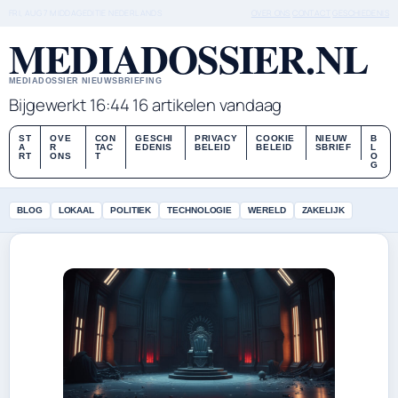
FRI, AUG 7
MIDDAGEDITIE
NEDERLANDS
OVER ONS
CONTACT
GESCHIEDENIS
MEDIADOSSIER.NL
MEDIADOSSIER NIEUWSBRIEFING
Bijgewerkt 16:44
16 artikelen vandaag
ST
OVE
CON
GESCHI
PRIVACY
COOKIE
NIEUW
B
A
R
TAC
EDENIS
BELEID
BELEID
SBRIEF
L
RT
ONS
T
O
G
BLOG
LOKAAL
POLITIEK
TECHNOLOGIE
WERELD
ZAKELIJK