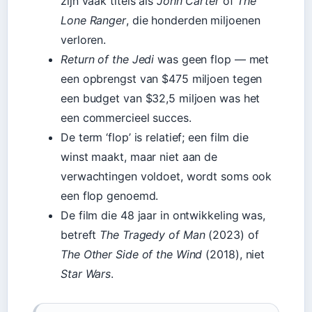
zijn vaak titels als
John Carter
of
The
Lone Ranger
, die honderden miljoenen
verloren.
Return of the Jedi
was geen flop — met
een opbrengst van $475 miljoen tegen
een budget van $32,5 miljoen was het
een commercieel succes.
De term ‘flop’ is relatief; een film die
winst maakt, maar niet aan de
verwachtingen voldoet, wordt soms ook
een flop genoemd.
De film die 48 jaar in ontwikkeling was,
betreft
The Tragedy of Man
(2023) of
The Other Side of the Wind
(2018), niet
Star Wars
.