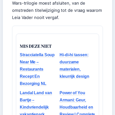
Wars-trilogie moest afsluiten, van de
omstreden titelwijziging tot de vraag waarom
Leia Vader nooit vergaf.
MIS DEZE NIET
Stracciatella Soup
Hi-di-hi tassen:
Near Me –
duurzame
Restaurants
materialen,
Recept En
kleurrijk design
Bezorging NL
Landal Land van
Power of You
Bartje –
Armani: Geur,
Kindvriendelijk
Houdbaarheid en
vakantiepark
Review | Complete