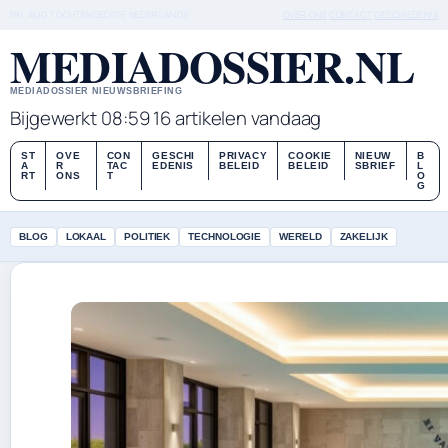
FRI, AUG 7
OCHTENDEDITIE
NEDERLANDS
OVER ONS
CONTACT
GESCHIEDENIS
MEDIADOSSIER.NL
MEDIADOSSIER NIEUWSBRIEFING
Bijgewerkt 08:59
16 artikelen vandaag
ST
OVE
CON
GESCHI
PRIVACY
COOKIE
NIEUW
B
A
R
TAC
EDENIS
BELEID
BELEID
SBRIEF
L
RT
ONS
T
O
G
BLOG
LOKAAL
POLITIEK
TECHNOLOGIE
WERELD
ZAKELIJK