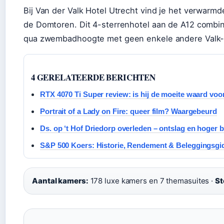
Bij Van der Valk Hotel Utrecht vind je het verwar
de Domtoren. Dit 4-sterrenhotel aan de A12 combin
qua zwembadhoogte met geen enkele andere Valk-v
4 GERELATEERDE BERICHTEN
RTX 4070 Ti Super review: is hij de moeite waard vo
Portrait of a Lady on Fire: queer film? Waargebeurd
Ds. op ‘t Hof Driedorp overleden – ontslag en hoger 
S&P 500 Koers: Historie, Rendement & Beleggingsgi
Aantal kamers:
178 luxe kamers en 7 themasuites ·
St