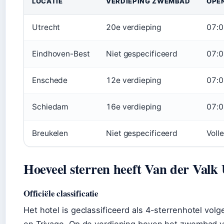
LOCATIE
VERDIEPING ZWEMBAD
OPE
Utrecht
20e verdieping
07:0
Eindhoven-Best
Niet gespecificeerd
07:0
Enschede
12e verdieping
07:0
Schiedam
16e verdieping
07:0
Breukelen
Niet gespecificeerd
Voll
Hoeveel sterren heeft Van der Valk
Officiële classificatie
Het hotel is geclassificeerd als 4-sterrenhotel vo