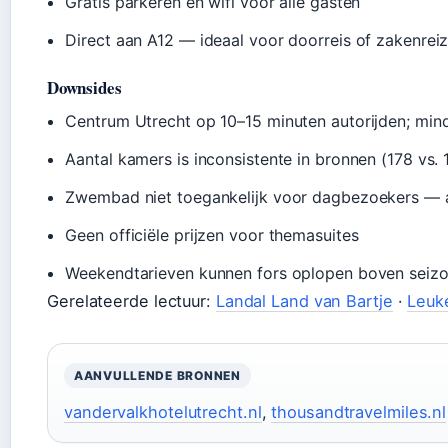
Gratis parkeren en wifi voor alle gasten
Direct aan A12 — ideaal voor doorreis of zakenrei
Downsides
Centrum Utrecht op 10–15 minuten autorijden; mind
Aantal kamers is inconsistente in bronnen (178 vs. 
Zwembad niet toegankelijk voor dagbezoekers — a
Geen officiële prijzen voor themasuites
Weekendtarieven kunnen fors oplopen boven seiz
Gerelateerde lectuur:
Landal Land van Bartje
·
Leuke
AANVULLENDE BRONNEN
vandervalkhotelutrecht.nl
,
thousandtravelmiles.nl