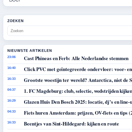
ZOEKEN
NIEUWSTE ARTIKELEN
Cast Phineas en Ferb: Alle Nederlandse stemmen
23:06
Click PVC met geïntegreerde ondervloer: voor- en
16:40
Grootste woestijn ter wereld? Antarctica, niet de 
16:33
1. FC Magdeburg: club, selectie, wedstrijden kijke
04:37
Glazen Huis Den Bosch 2025: locatie, dj’s en line-
16:29
Fiets huren Amsterdam: prijzen, OV-fiets en tips (
04:33
Beentjes van Sint-Hildegard: kijken en route
16:33