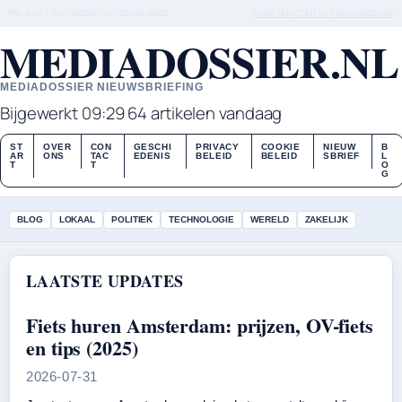
FRI, AUG 7
OCHTENDEDITIE
NEDERLANDS
OVER ONS
CONTACT
GESCHIEDENIS
MEDIADOSSIER.NL
MEDIADOSSIER NIEUWSBRIEFING
Bijgewerkt 09:29
64 artikelen vandaag
ST
OVER
CON
GESCHI
PRIVACY
COOKIE
NIEUW
B
AR
ONS
TAC
EDENIS
BELEID
BELEID
SBRIEF
L
T
T
O
G
BLOG
LOKAAL
POLITIEK
TECHNOLOGIE
WERELD
ZAKELIJK
LAATSTE UPDATES
Fiets huren Amsterdam: prijzen, OV-fiets
en tips (2025)
2026-07-31