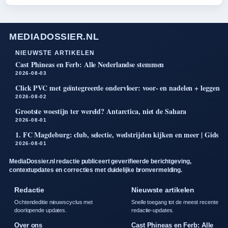
MEDIADOSSIER.NL
NIEUWSTE ARTIKELEN
Cast Phineas en Ferb: Alle Nederlandse stemmen
2026-08-03
Click PVC met geïntegreerde ondervloer: voor- en nadelen + leggen
2026-08-02
Grootste woestijn ter wereld? Antarctica, niet de Sahara
2026-08-01
1. FC Magdeburg: club, selectie, wedstrijden kijken en meer | Gids
2026-08-01
MediaDossier.nl redactie publiceert geverifieerde berichtgeving,
contextupdates en correcties met duidelijke bronvermelding.
Redactie
Nieuwste artikelen
Ochtendeditie nieuwscyclus met
Snelle toegang tot de meest recente
doorlopende updates.
redactie-updates.
Over ons
Cast Phineas en Ferb: Alle