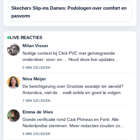
Skechers Slip-ins Dames: Podologen over comfort en
pasvorm
LIVE REACTIES
Milan Visser
Nuttige context bij Click PVC met geïntegreerde
ondervloer: voor- en.... Houd deze live-updates
alsjeblieft gaande.
5 MIN GELEDEN
Nina Meijer
De berichtgeving over Grootste woestijn ter wereld?
Antarctica, niet de... voelt solide en goed te volgen.
7 MIN GELEDEN
Emma de Vries
Goede verificatie rond Cast Phineas en Ferb: Alle
Nederlandse stemmen. Meer redacties zouden zo
moeten schrijven.
9 MIN GELEDEN