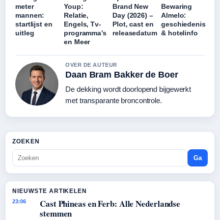
meter
Youp:
Brand New
Bewaring
mannen:
Relatie,
Day (2026) –
Almelo:
startlijst en
Engels, Tv-
Plot, cast en
geschiedenis
uitleg
programma’s
releasedatum
& hotelinfo
en Meer
OVER DE AUTEUR
Daan Bram Bakker de Boer
De dekking wordt doorlopend bijgewerkt
met transparante broncontrole.
ZOEKEN
Ga
NIEUWSTE ARTIKELEN
Cast Phineas en Ferb: Alle Nederlandse
23:06
stemmen