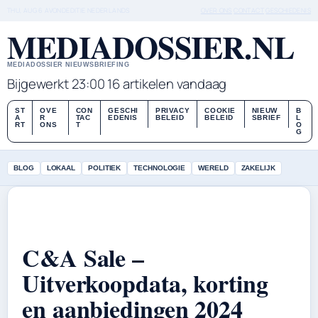
THU, AUG 6
AVONDEDITIE
NEDERLANDS
OVER ONS
CONTACT
GESCHIEDENIS
MEDIADOSSIER.NL
MEDIADOSSIER NIEUWSBRIEFING
Bijgewerkt 23:00
16 artikelen vandaag
ST
OVE
CON
GESCHI
PRIVACY
COOKIE
NIEUW
B
A
R
TAC
EDENIS
BELEID
BELEID
SBRIEF
L
RT
ONS
T
O
G
BLOG
LOKAAL
POLITIEK
TECHNOLOGIE
WERELD
ZAKELIJK
C&A Sale –
Uitverkoopdata, korting
en aanbiedingen 2024