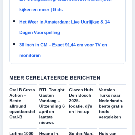
kijken en meer | Gids
Het Weer in Amsterdam: Live Uurlijkse & 14
Dagen Voorspelling
36 Inch in CM – Exact 91,44 cm voor TV en
monitoren
MEER GERELATEERDE BERICHTEN
Oral B Cross
RTL Tonight
Glazen Huis
Vertalen
Action –
Gasten
Den Bosch
Turks naar
Beste
Vandaag –
2025:
Nederlands:
allround
Uitzending 6
locatie, dj’s
beste gratis
opzetborstel
april en
en line-up
tools
Oral-B
laatste
vergeleken
nieuws
Loting 1000
Hwang In-
Spider-Man:
Huis van