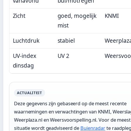
vanavond
bui/motregen
Zicht
goed, mogelijk
KNMI
mist
Luchtdruk
stabiel
Weerplaza
UV-index
UV 2
Weersvoor
dinsdag
ACTUALITEIT
Deze gegevens zijn gebaseerd op de meest recente
waarnemingen en verwachtingen van KNMI, Weerslag
Weerplaza.nl en Weersvoorspelling.nl. Voor de meest
situatie wordt geadviseerd de
Buienradar
te raadple