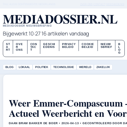
THU, AUG 6
OCHTENDEDITIE
NEDERLANDS
OVER ONS
CONTACT
GESCHIEDENIS
MEDIADOSSIER.NL
MEDIADOSSIER NIEUWSBRIEFING
Bijgewerkt 10:27
16 artikelen vandaag
ST
OVE
CON
GESCHI
PRIVACY
COOKIE
NIEUW
B
A
R
TAC
EDENIS
BELEID
BELEID
SBRIEF
L
RT
ONS
T
O
G
BLOG
LOKAAL
POLITIEK
TECHNOLOGIE
WERELD
ZAKELIJK
Weer Emmer-Compascuum 
Actueel Weerbericht en Voor
DAAN BRAM BAKKER DE BOER • 2026-04-13 • GECONTROLEERD DOOR D