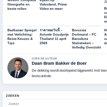
filmografie en
Videoland, Prime
B
beste rollen
Video en meer
v
E
a
Badkamer Spiegel
ราคาทองวันนี้ –
Borussia
H
met Verlichting:
Actuele Goudprijs
Dortmund – FC
A
Beste Keuzes &
Thailand 11 april
Barcelona
v
Tips
2569
Statistieken –
d
Volledig Overzicht
OVER DE AUTEUR
Daan Bram Bakker de Boer
De dekking wordt doorlopend bijgewerkt met tra
broncontrole.
ZOEKEN