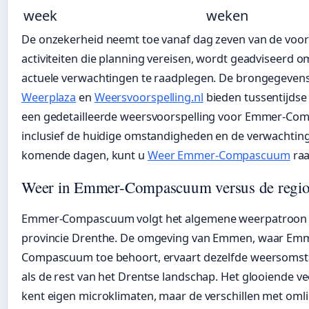
week
weken
De onzekerheid neemt toe vanaf dag zeven van de voor
activiteiten die planning vereisen, wordt geadviseerd o
actuele verwachtingen te raadplegen. De brongegeven
Weerplaza
en
Weersvoorspelling.nl
bieden tussentijdse
een gedetailleerde weersvoorspelling voor Emmer-Co
inclusief de huidige omstandigheden en de verwachtin
komende dagen, kunt u
Weer Emmer-Compascuum
raa
Weer in Emmer-Compascuum versus de regio
Emmer-Compascuum volgt het algemene weerpatroon 
provincie Drenthe. De omgeving van Emmen, waar Em
Compascuum toe behoort, ervaart dezelfde weersoms
als de rest van het Drentse landschap. Het glooiende 
kent eigen microklimaten, maar de verschillen met om