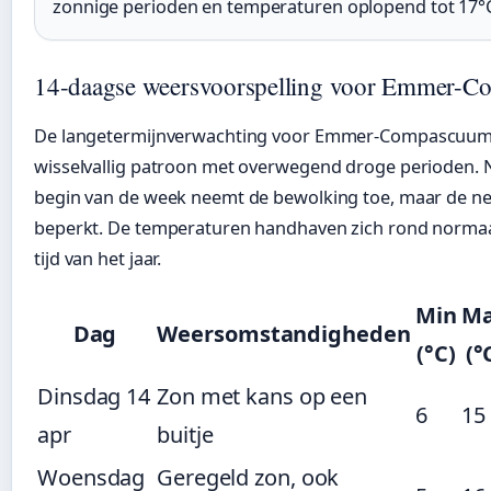
zonnige perioden en temperaturen oplopend tot 17°
14-daagse weersvoorspelling voor Emmer-
De langetermijnverwachting voor Emmer-Compascuum
wisselvallig patroon met overwegend droge perioden. 
begin van de week neemt de bewolking toe, maar de neer
beperkt. De temperaturen handhaven zich rond normaa
tijd van het jaar.
Min
M
Dag
Weersomstandigheden
(°C)
(°
Dinsdag 14
Zon met kans op een
6
15
apr
buitje
Woensdag
Geregeld zon, ook