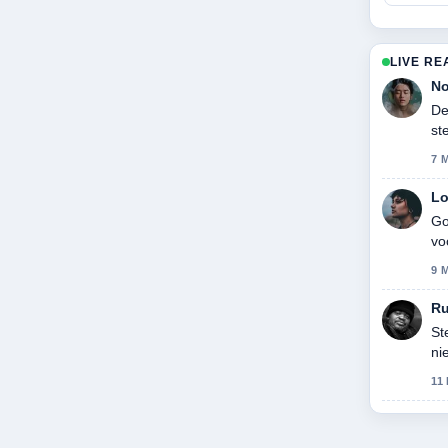
LIVE RE
No
De
st
7 
Lo
Go
vo
9 
R
St
ni
ge
11