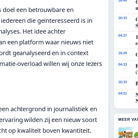
16:40
n
ls doel een betrouwbare en
G
16:33
iedereen die geïnteresseerd is in
alyses. Het idee achter
1
04:37
an een platform waar nieuws niet
e
rdt geanalyseerd en in context
G
16:29
rmatie-overload willen wij onze lezers
F
04:33
B
16:33
04:31
en achtergrond in journalistiek en
varing wilden zij een nieuw soort
MEER VA
cht op kwaliteit boven kwantiteit.