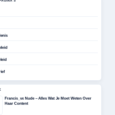
PAGINA'S
enis
eleid
leid
ief
K
Francis_vx Nude – Alles Wat Je Moet Weten Over
Haar Content