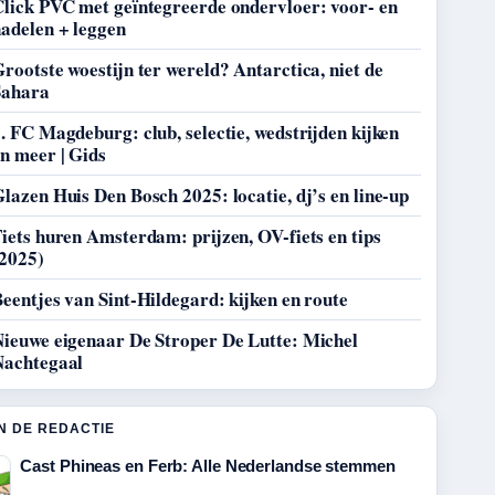
Click PVC met geïntegreerde ondervloer: voor- en
adelen + leggen
rootste woestijn ter wereld? Antarctica, niet de
Sahara
. FC Magdeburg: club, selectie, wedstrijden kijken
n meer | Gids
lazen Huis Den Bosch 2025: locatie, dj’s en line-up
iets huren Amsterdam: prijzen, OV-fiets en tips
(2025)
eentjes van Sint-Hildegard: kijken en route
Nieuwe eigenaar De Stroper De Lutte: Michel
Nachtegaal
N DE REDACTIE
Cast Phineas en Ferb: Alle Nederlandse stemmen