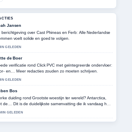
ACTIES
ah Jansen
 berichtgeving over Cast Phineas en Ferb: Alle Nederlandse
emmen voelt solide en goed te volgen.
MIN GELEDEN
tte de Boer
ede verificatie rond Click PVC met geïntegreerde ondervloer:
or- en.... Meer redacties zouden zo moeten schrijven.
MIN GELEDEN
uben Bos
erke duiding rond Grootste woestijn ter wereld? Antarctica,
et de.... Dit is de duidelijkste samenvatting die ik vandaag heb
zien.
 MIN GELEDEN