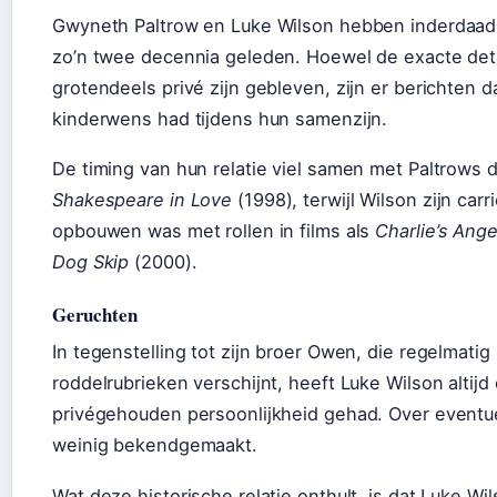
Gwyneth Paltrow en Luke Wilson hebben inderdaad 
zo’n twee decennia geleden. Hoewel de exacte detai
grotendeels privé zijn gebleven, zijn er berichten d
kinderwens had tijdens hun samenzijn.
De timing van hun relatie viel samen met Paltrows 
Shakespeare in Love
(1998), terwijl Wilson zijn carr
opbouwen was met rollen in films als
Charlie’s Ange
Dog Skip
(2000).
Geruchten
In tegenstelling tot zijn broer Owen, die regelmatig 
roddelrubrieken verschijnt, heeft Luke Wilson altij
privégehouden persoonlijkheid gehad. Over eventuel
weinig bekendgemaakt.
Wat deze historische relatie onthult, is dat Luke Wil