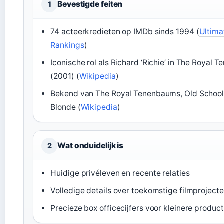
Bevestigde feiten
1
74 acteerkredieten op IMDb sinds 1994 (
Ultima
Rankings
)
Iconische rol als Richard ‘Richie’ in The Royal
(2001) (
Wikipedia
)
Bekend van The Royal Tenenbaums, Old School
Blonde (
Wikipedia
)
Wat onduidelijk is
2
Huidige privéleven en recente relaties
Volledige details over toekomstige filmproject
Precieze box officecijfers voor kleinere product