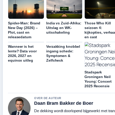
Spider-Man: Brand
India vs Zuid-Afrika:
Those Who Kill
New Day (2026) –
Uitslag en WK-
seizoen 4:
Plot, cast en
uitschakeling
kijkopties, verhaa
releasedatum
en cast
Wanneer is het
Verzakking knobbel
lente? Data voor
ingang schede:
2026, 2027 en
Symptomen &
equinox uitleg
Zelfcheck
Stadspark
Groningen Neil
Young: Concert
2025 Recensie
OVER DE AUTEUR
Daan Bram Bakker de Boer
De dekking wordt doorlopend bijgewerkt met tran