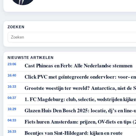
ZOEKEN
NIEUWSTE ARTIKELEN
Cast Phineas en Ferb: Alle Nederlandse stemmen
23:06
Click PVC met geïntegreerde ondervloer: voor- en
16:40
Grootste woestijn ter wereld? Antarctica, niet de 
16:33
1. FC Magdeburg: club, selectie, wedstrijden kijke
04:37
Glazen Huis Den Bosch 2025: locatie, dj’s en line-
16:29
Fiets huren Amsterdam: prijzen, OV-fiets en tips (
04:33
Beentjes van Sint-Hildegard: kijken en route
16:33