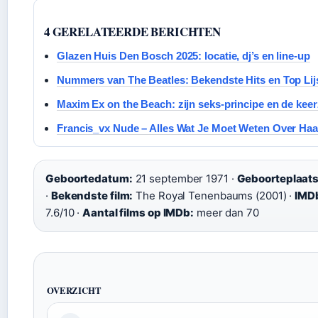
4 GERELATEERDE BERICHTEN
Glazen Huis Den Bosch 2025: locatie, dj’s en line-up
Nummers van The Beatles: Bekendste Hits en Top Lij
Maxim Ex on the Beach: zijn seks-principe en de keer
Francis_vx Nude – Alles Wat Je Moet Weten Over Haa
Geboortedatum:
21 september 1971 ·
Geboorteplaats
·
Bekendste film:
The Royal Tenenbaums (2001) ·
IMDb
7.6/10 ·
Aantal films op IMDb:
meer dan 70
OVERZICHT