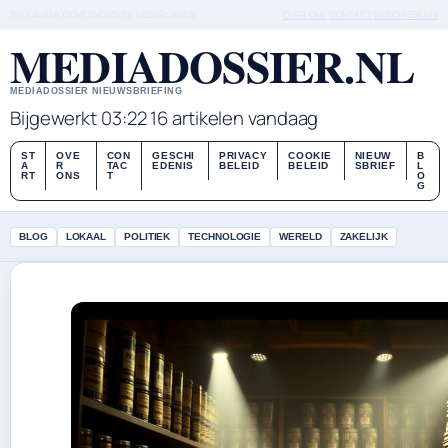
THU, AUG 6
OCHTENDEDITIE
NEDERLANDS
OVER ONS
CONTACT
GESCHIEDENIS
MEDIADOSSIER.NL
MEDIADOSSIER NIEUWSBRIEFING
Bijgewerkt 03:22
16 artikelen vandaag
ST
OVE
CON
GESCHI
PRIVACY
COOKIE
NIEUW
B
A
R
TAC
EDENIS
BELEID
BELEID
SBRIEF
L
RT
ONS
T
O
G
BLOG
LOKAAL
POLITIEK
TECHNOLOGIE
WERELD
ZAKELIJK