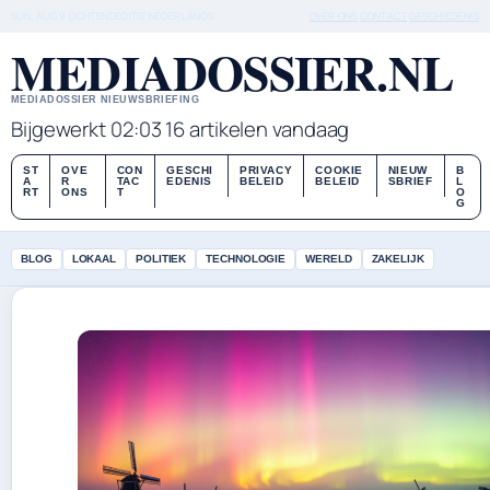
SUN, AUG 9
OCHTENDEDITIE
NEDERLANDS
OVER ONS
CONTACT
GESCHIEDENIS
MEDIADOSSIER.NL
MEDIADOSSIER NIEUWSBRIEFING
Bijgewerkt 02:03
16 artikelen vandaag
ST
OVE
CON
GESCHI
PRIVACY
COOKIE
NIEUW
B
A
R
TAC
EDENIS
BELEID
BELEID
SBRIEF
L
RT
ONS
T
O
G
BLOG
LOKAAL
POLITIEK
TECHNOLOGIE
WERELD
ZAKELIJK