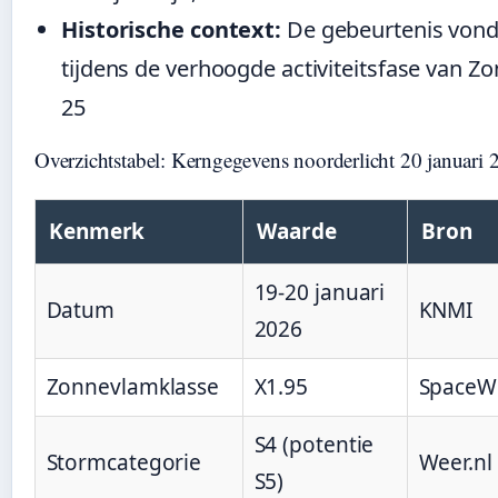
Historische context:
De gebeurtenis vond
tijdens de verhoogde activiteitsfase van Z
25
Overzichtstabel: Kerngegevens noorderlicht 20 januari
Kenmerk
Waarde
Bron
19-20 januari
Datum
KNMI
2026
Zonnevlamklasse
X1.95
SpaceW
S4 (potentie
Stormcategorie
Weer.nl
S5)