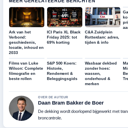
MEER GERELATEERDE BERICHTEN
Ga
ko
pr
aa
Ark van het
ICI Paris XL Black
C&A Zuidplein
Verbond:
Friday 2025: tot
Rotterdam: adres,
geschiedenis,
69% korting
tijden & info
locatie, inhoud en
2033
Films van Luke
S&P 500 Koers:
Wasbaar dekbed
Ma
Wilson: Complete
Historie,
zonder hoes:
Mi
filmografie en
Rendement &
wassen,
Be
beste rollen
Beleggingsgids
onderhoud &
Tr
merken
OVER DE AUTEUR
Daan Bram Bakker de Boer
De dekking wordt doorlopend bijgewerkt met tra
broncontrole.