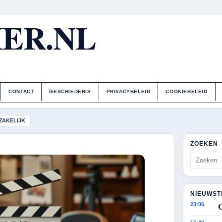
ER.NL
CONTACT
GESCHIEDENIS
PRIVACYBELEID
COOKIEBELEID
ZAKELIJK
ZOEKEN
NIEUWST
23:06