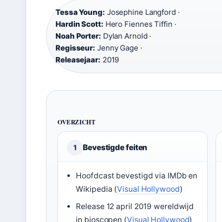
Tessa Young:
Josephine Langford ·
Hardin Scott:
Hero Fiennes Tiffin ·
Noah Porter:
Dylan Arnold ·
Regisseur:
Jenny Gage ·
Releasejaar:
2019
OVERZICHT
Bevestigde feiten
1
Hoofdcast bevestigd via IMDb en
Wikipedia (
Visual Hollywood
)
Release 12 april 2019 wereldwijd
in bioscopen (
Visual Hollywood
)