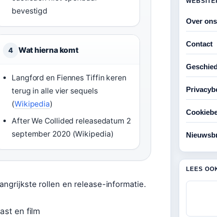
WEBSITE
bevestigd
Over ons
Contact
Wat hierna komt
4
Geschied
Langford en Fiennes Tiffin keren
Privacyb
terug in alle vier sequels
(
Wikipedia
)
Cookiebe
After We Collided releasedatum 2
september 2020 (Wikipedia)
Nieuwsbr
LEES OO
angrijkste rollen en release-informatie.
st en film