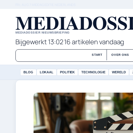
FRI, AUG 7
MIDDAGEDITIE
NEDERLANDS
MEDIADOSSI
MEDIADOSSIER NIEUWSBRIEFING
Bijgewerkt 13:02
16 artikelen vandaag
START
OVER ONS
BLOG
LOKAAL
POLITIEK
TECHNOLOGIE
WERELD