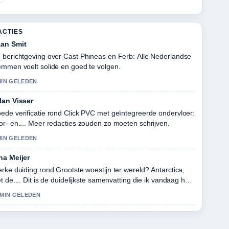
ACTIES
an Smit
 berichtgeving over Cast Phineas en Ferb: Alle Nederlandse
emmen voelt solide en goed te volgen.
MIN GELEDEN
lan Visser
ede verificatie rond Click PVC met geïntegreerde ondervloer:
or- en.... Meer redacties zouden zo moeten schrijven.
MIN GELEDEN
na Meijer
erke duiding rond Grootste woestijn ter wereld? Antarctica,
et de.... Dit is de duidelijkste samenvatting die ik vandaag heb
zien.
 MIN GELEDEN