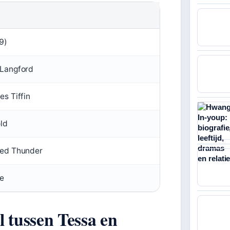
9)
 Langford
es Tiffin
ld
Red Thunder
e
il tussen Tessa en