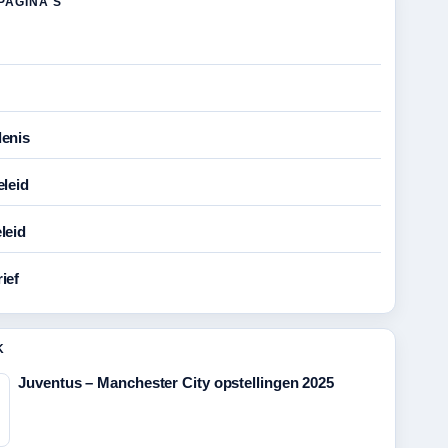
PAGINA'S
enis
eleid
leid
ief
K
Juventus – Manchester City opstellingen 2025