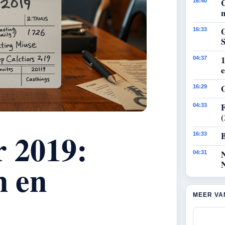
16:40
n
G
16:33
1
04:37
e
G
16:29
F
04:33
r 2019:
B
16:33
04:31
n en
MEER VA