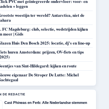
Click PVC met geïntegreerde ondervloer: voor- en
adelen + leggen
rootste woestijn ter wereld? Antarctica, niet de
Sahara
. FC Magdeburg: club, selectie, wedstrijden kijken
n meer | Gids
lazen Huis Den Bosch 2025: locatie, dj’s en line-up
iets huren Amsterdam: prijzen, OV-fiets en tips
(2025)
eentjes van Sint-Hildegard: kijken en route
Nieuwe eigenaar De Stroper De Lutte: Michel
Nachtegaal
N DE REDACTIE
Cast Phineas en Ferb: Alle Nederlandse stemmen