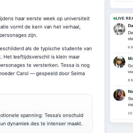
ijdens haar eerste week op universiteit
LIVE RE
Da
atie vormt de kern van het verhaal,
De
personages zijn.
st
geschilderd als de typische studente van
6 
. Het leeftijdsverschil is klein maar
Mi
rsonages te versterken. Tessa is nog
Go
vo
moeder Carol — gespeeld door Selma
8 
Ni
St
ni
ge
10
emotionele spanning: Tessa’s onschuld
hun dynamiek des te intenser maakt.