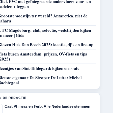
Click PVC met geïntegreerde ondervloer: voor- en
adelen + leggen
rootste woestijn ter wereld? Antarctica, niet de
Sahara
. FC Magdeburg: club, selectie, wedstrijden kijken
n meer | Gids
lazen Huis Den Bosch 2025: locatie, dj’s en line-up
iets huren Amsterdam: prijzen, OV-fiets en tips
(2025)
eentjes van Sint-Hildegard: kijken en route
Nieuwe eigenaar De Stroper De Lutte: Michel
Nachtegaal
N DE REDACTIE
Cast Phineas en Ferb: Alle Nederlandse stemmen