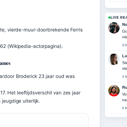
LIVE RE
No
te, vierde-muur-doorbrekende Ferris
Go
ni
62 (Wikipedia-actorpagina).
ZO
Lo
names
St
st
ge
ardoor Broderick 23 jaar oud was
3 
R
 17. Het leeftijdsverschil van zes jaar
Vo
na
eugdige uiterlijk.
5 