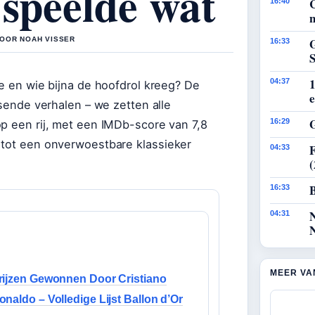
 speelde wat
16:40
n
DOOR NOAH VISSER
G
16:33
1
04:37
de en wie bijna de hoofdrol kreeg? De
e
ssende verhalen – we zetten alle
G
16:29
op een rij, met een IMDb-score van 7,8
 tot een onverwoestbare klassieker
F
04:33
B
16:33
04:31
MEER VA
rijzen Gewonnen Door Cristiano
onaldo – Volledige Lijst Ballon d’Or