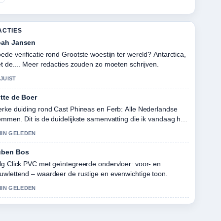
ACTIES
ah Jansen
ede verificatie rond Grootste woestijn ter wereld? Antarctica,
et de.... Meer redacties zouden zo moeten schrijven.
JUIST
tte de Boer
erke duiding rond Cast Phineas en Ferb: Alle Nederlandse
emmen. Dit is de duidelijkste samenvatting die ik vandaag heb
zien.
MIN GELEDEN
uben Bos
lg Click PVC met geïntegreerde ondervloer: voor- en...
uwlettend – waardeer de rustige en evenwichtige toon.
MIN GELEDEN