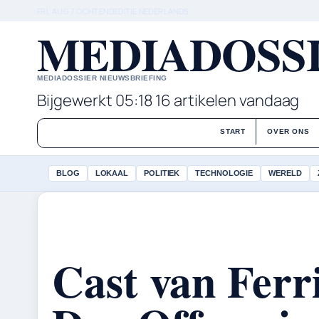
FRI, AUG 7
OCHTENDEDITIE
NEDERLANDS
MEDIADOSSI
MEDIADOSSIER NIEUWSBRIEFING
Bijgewerkt 05:18
16 artikelen vandaag
START
OVER ONS
BLOG
LOKAAL
POLITIEK
TECHNOLOGIE
WERELD
Cast van Ferri