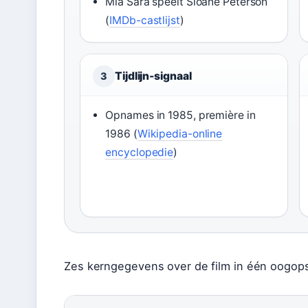
Mia Sara speelt Sloane Peterson
(
IMDb-castlijst
)
Tijdlijn-signaal
3
Opnames in 1985, première in
1986 (
Wikipedia-online
encyclopedie
)
Zes kerngegevens over de film in één oogops