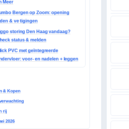
n Meer
umbo Bergen op Zoom: opening
ijden & ve tigingen
iggo storing Den Haag vandaag?
heck status & melden
lick PVC met geïntegreerde
ndervloer: voor- en nadelen + leggen
en & Kopen
sverwachting
 rij
mei 2026