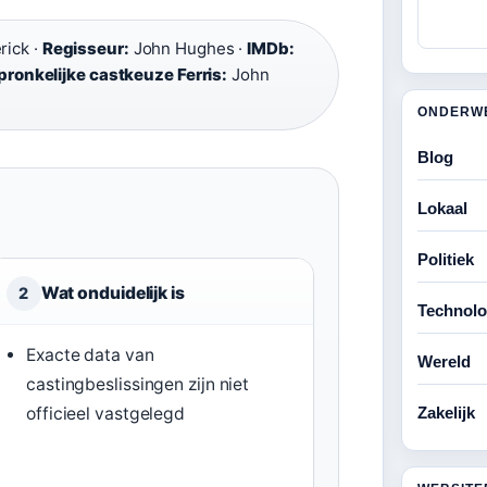
ick ·
Regisseur:
John Hughes ·
IMDb:
ronkelijke castkeuze Ferris:
John
ONDERW
Blog
Lokaal
Politiek
Wat onduidelijk is
2
Technolo
Exacte data van
Wereld
castingbeslissingen zijn niet
officieel vastgelegd
Zakelijk