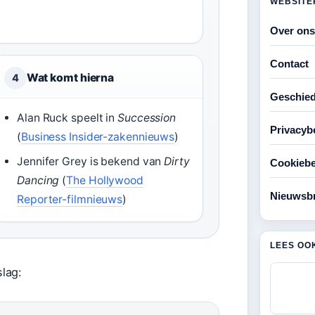
WEBSITE
Over ons
Contact
Wat komt hierna
4
Geschied
Alan Ruck speelt in
Succession
Privacyb
(
Business Insider-zakennieuws
)
Jennifer Grey is bekend van
Dirty
Cookiebe
Dancing
(
The Hollywood
Nieuwsbr
Reporter-filmnieuws
)
LEES OO
lag: