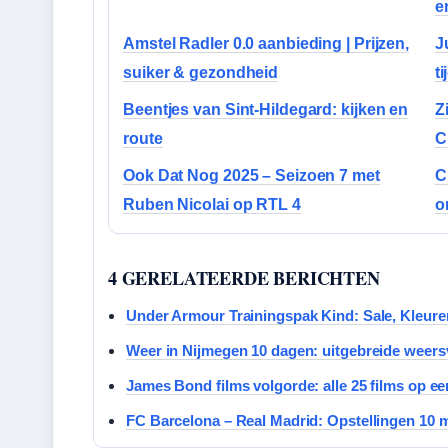
e
Amstel Radler 0.0 aanbieding | Prijzen,
J
suiker & gezondheid
t
Beentjes van Sint-Hildegard: kijken en
Z
route
C
Ook Dat Nog 2025 – Seizoen 7 met
C
Ruben Nicolai op RTL 4
o
4 GERELATEERDE BERICHTEN
Under Armour Trainingspak Kind: Sale, Kleur
Weer in Nijmegen 10 dagen: uitgebreide weer
James Bond films volgorde: alle 25 films op een
FC Barcelona – Real Madrid: Opstellingen 10 