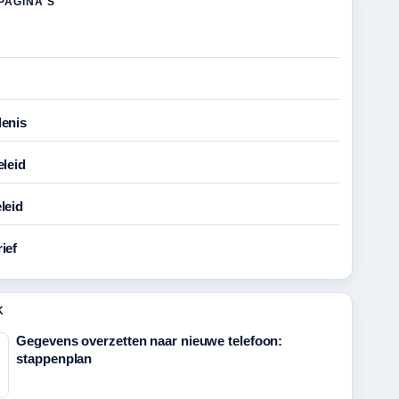
PAGINA'S
enis
eleid
leid
ief
K
Gegevens overzetten naar nieuwe telefoon:
stappenplan