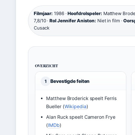
Filmjaar:
1986 ·
Hoofdrolspeler:
Matthew Broder
7,8/10 ·
Rol Jennifer Aniston:
Niet in film ·
Oorsp
Cusack
OVERZICHT
Bevestigde feiten
1
Matthew Broderick speelt Ferris
Bueller (
Wikipedia
)
Alan Ruck speelt Cameron Frye
(
IMDb
)