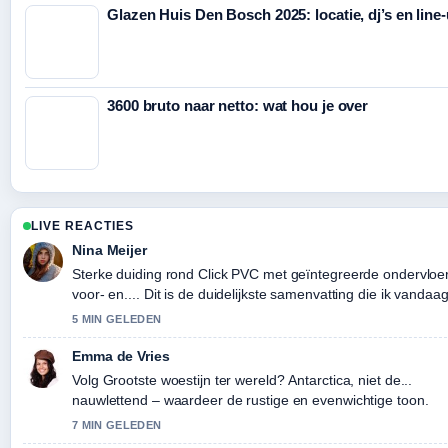
Glazen Huis Den Bosch 2025: locatie, dj’s en line
3600 bruto naar netto: wat hou je over
LIVE REACTIES
Nina Meijer
Sterke duiding rond Click PVC met geïntegreerde ondervloer
voor- en.... Dit is de duidelijkste samenvatting die ik vandaa
heb gezien.
5 MIN GELEDEN
Emma de Vries
Volg Grootste woestijn ter wereld? Antarctica, niet de...
nauwlettend – waardeer de rustige en evenwichtige toon.
7 MIN GELEDEN