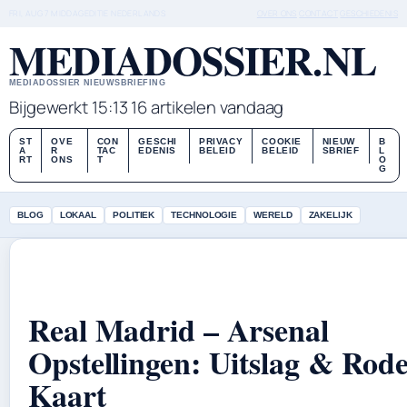
FRI, AUG 7
MIDDAGEDITIE
NEDERLANDS
OVER ONS
CONTACT
GESCHIEDENIS
MEDIADOSSIER.NL
MEDIADOSSIER NIEUWSBRIEFING
Bijgewerkt 15:13
16 artikelen vandaag
ST
OVE
CON
GESCHI
PRIVACY
COOKIE
NIEUW
B
A
R
TAC
EDENIS
BELEID
BELEID
SBRIEF
L
RT
ONS
T
O
G
BLOG
LOKAAL
POLITIEK
TECHNOLOGIE
WERELD
ZAKELIJK
Real Madrid – Arsenal
Opstellingen: Uitslag & Rod
Kaart