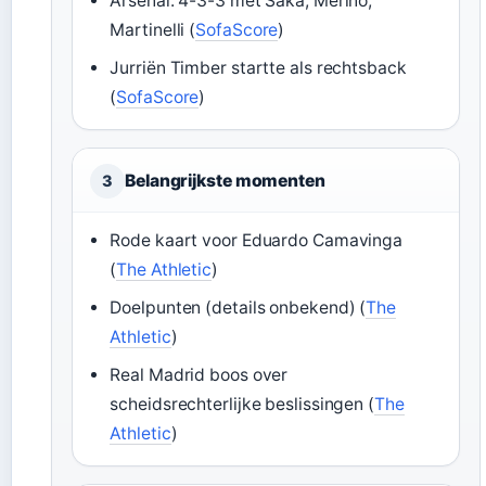
Arsenal: 4-3-3 met Saka, Merino,
Martinelli (
SofaScore
)
Jurriën Timber startte als rechtsback
(
SofaScore
)
Belangrijkste momenten
3
Rode kaart voor Eduardo Camavinga
(
The Athletic
)
Doelpunten (details onbekend) (
The
Athletic
)
Real Madrid boos over
scheidsrechterlijke beslissingen (
The
Athletic
)