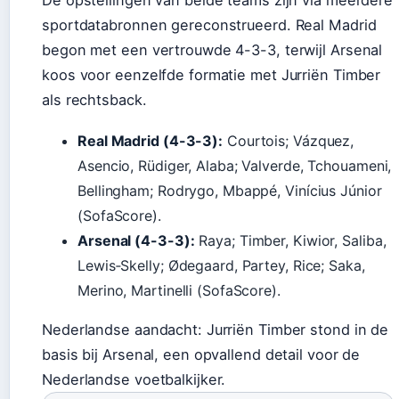
De opstellingen van beide teams zijn via meerdere
sportdatabronnen gereconstrueerd. Real Madrid
begon met een vertrouwde 4-3-3, terwijl Arsenal
koos voor eenzelfde formatie met Jurriën Timber
als rechtsback.
Real Madrid (4-3-3):
Courtois; Vázquez,
Asencio, Rüdiger, Alaba; Valverde, Tchouameni,
Bellingham; Rodrygo, Mbappé, Vinícius Júnior
(SofaScore).
Arsenal (4-3-3):
Raya; Timber, Kiwior, Saliba,
Lewis‑Skelly; Ødegaard, Partey, Rice; Saka,
Merino, Martinelli (SofaScore).
Nederlandse aandacht: Jurriën Timber stond in de
basis bij Arsenal, een opvallend detail voor de
Nederlandse voetbalkijker.