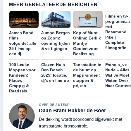
MEER GERELATEERDE BERICHTEN
Films en tv-
programma’s
met
Rosamund
James Bond
Jumbo Bergen
Kop of Munt
Pike |
films
op Zoom:
Online: Eerlijk
Complete
volgorde: alle
opening tijden
Muntje
filmografie
25 films op
& ve tigingen
Gooien voor
een rij
Beslissing
100 Leuke
Glazen Huis
Tankstation in
Francis_vx
Moppen voor
Den Bosch
de buurt op
Nude – Alles
Kinderen:
2025: locatie,
Maps vinden:
Wat Je Moet
Flauw,
dj’s en line-up
stappen &
Weten Over
Grappig &
prijzen
Haar Conten
Raadsels
OVER DE AUTEUR
Daan Bram Bakker de Boer
De dekking wordt doorlopend bijgewerkt met
transparante broncontrole.