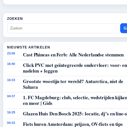
ZOEKEN
G
NIEUWSTE ARTIKELEN
Cast Phineas en Ferb: Alle Nederlandse stemmen
23:06
Click PVC met geïntegreerde ondervloer: voor- e
16:40
nadelen + leggen
Grootste woestijn ter wereld? Antarctica, niet de
16:33
Sahara
1. FC Magdeburg: club, selectie, wedstrijden kijke
04:37
en meer | Gids
Glazen Huis Den Bosch 2025: locatie, dj’s en line-
16:29
Fiets huren Amsterdam: prijzen, OV-fiets en tips
04:33