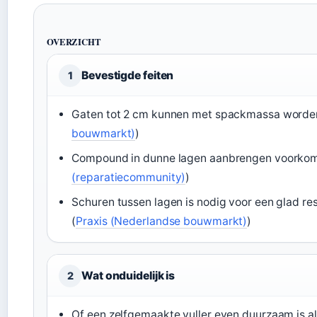
OVERZICHT
Bevestigde feiten
1
Gaten tot 2 cm kunnen met spackmassa worden
bouwmarkt)
)
Compound in dunne lagen aanbrengen voorkom
(reparatiecommunity)
)
Schuren tussen lagen is nodig voor een glad r
(
Praxis (Nederlandse bouwmarkt)
)
Wat onduidelijk is
2
Of een zelfgemaakte vuller even duurzaam is a