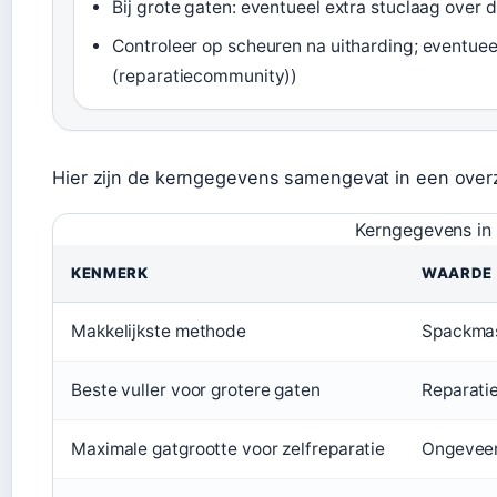
Bij grote gaten: eventueel extra stuclaag over
Controleer op scheuren na uitharding; eventueel
(reparatiecommunity))
Hier zijn de kerngegevens samengevat in een overzi
Kerngegevens in
KENMERK
WAARDE
Makkelijkste methode
Spackmas
Beste vuller voor grotere gaten
Reparati
Maximale gatgrootte voor zelfreparatie
Ongeveer