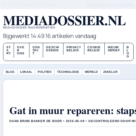
FRI, AUG 7
MIDDAGEDITIE
NEDERLANDS
OVER ONS
CONTACT
GESCHIEDENIS
MEDIADOSSIER.NL
MEDIADOSSIER NIEUWSBRIEFING
Bijgewerkt 14:49
16 artikelen vandaag
ST
OVE
CON
GESCHI
PRIVACY
COOKIE
NIEUW
B
A
R
TAC
EDENIS
BELEID
BELEID
SBRIEF
L
RT
ONS
T
O
G
BLOG
LOKAAL
POLITIEK
TECHNOLOGIE
WERELD
ZAKELIJK
Gat in muur repareren: stap
DAAN BRAM BAKKER DE BOER • 2026-06-08 • GECONTROLEERD DOOR MI