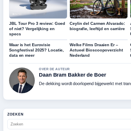
JBL Tour Pro 3 review: Goed
Ceylin del Carmen Alvarado:
of niet? Vergelijking en
biografie, leeftijd en carrière
specs
Waar is het Eurovisie
Welke Films Draaien Er –
Songfestival 2025? Locatie,
Actueel Bioscoopoverzicht
data en meer
Nederland
OVER DE AUTEUR
Daan Bram Bakker de Boer
De dekking wordt doorlopend bijgewerkt met tran
ZOEKEN