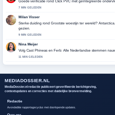
Goede verificatie rond Click PVC met geïntegreerde ondervlo
7 MIN GELEDEN
Milan Visser
Sterke duiding rond Grootste woestijn ter wereld? Antarctica, 
gezien.
9 MIN GELEDEN
Nina Meijer
Volg Cast Phineas en Ferb: Alle Nederlandse stemmen nauwl
11 MIN GELEDEN
MEDIADOSSIER.NL
MediaDossier.nl redactie publiceert geverifieerde berichtgeving,
contextupdates en correcties met duidelijke bronvermelding.
Redactie
Avondeditie rapportagecyclus met doorlopende updates.
Over ons