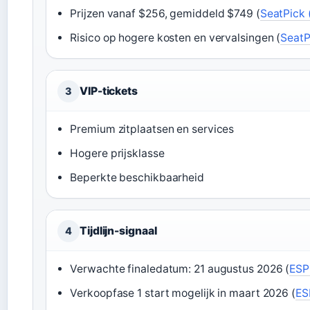
Prijzen vanaf $256, gemiddeld $749 (
SeatPick 
Risico op hogere kosten en vervalsingen (
SeatP
VIP-tickets
3
Premium zitplaatsen en services
Hogere prijsklasse
Beperkte beschikbaarheid
Tijdlijn-signaal
4
Verwachte finaledatum: 21 augustus 2026 (
ESP
Verkoopfase 1 start mogelijk in maart 2026 (
ES