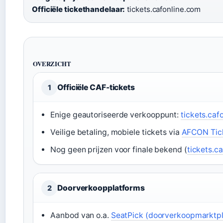
Officiële tickethandelaar:
tickets.cafonline.com
OVERZICHT
Officiële CAF-tickets
1
Enige geautoriseerde verkooppunt:
tickets.caf
Veilige betaling, mobiele tickets via
AFCON Tick
Nog geen prijzen voor finale bekend (
tickets.c
Doorverkoopplatforms
2
Aanbod van o.a.
SeatPick (doorverkoopmarktpl