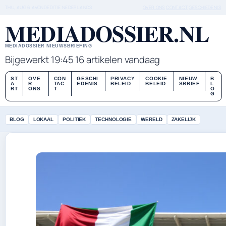
THU, AUG 6
AVONDEDITIE
NEDERLANDS
OVER ONS
CONTACT
GESCHIEDENIS
MEDIADOSSIER.NL
MEDIADOSSIER NIEUWSBRIEFING
Bijgewerkt 19:45
16 artikelen vandaag
ST
OVE
CON
GESCHI
PRIVACY
COOKIE
NIEUW
B
A
R
TAC
EDENIS
BELEID
BELEID
SBRIEF
L
RT
ONS
T
O
G
BLOG
LOKAAL
POLITIEK
TECHNOLOGIE
WERELD
ZAKELIJK