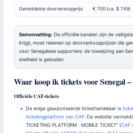
Gemiddelde doorverkoopprijs
€ 700 (ca. $ 749)
Samenvatting:
De officiële kanalen zijn de veiligs
krijgt, moet rekenen op doorverkoopprijzen die g
voor Senegalese supporters: de toewijzing aan Sene
snelheid is geboden.
Waar koop ik tickets voor Senegal 
Officiële CAF-tickets
De enige geautoriseerde tickethandelaar is
tick
ticketingplatform van CAF
. De website vermel
TICKETING PLATFORM · MOBILE TICKET” (
CAF O