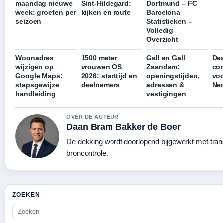
maandag nieuwe
Sint-Hildegard:
Dortmund – FC
week: groeten per
kijken en route
Barcelona
seizoen
Statistieken –
Volledig
Overzicht
Woonadres
1500 meter
Gall en Gall
Dea
wijzigen op
vrouwen OS
Zaandam:
com
Google Maps:
2026: starttijd en
openingstijden,
voo
stapsgewijze
deelnemers
adressen &
Ne
handleiding
vestigingen
OVER DE AUTEUR
Daan Bram Bakker de Boer
De dekking wordt doorlopend bijgewerkt met tra
broncontrole.
ZOEKEN