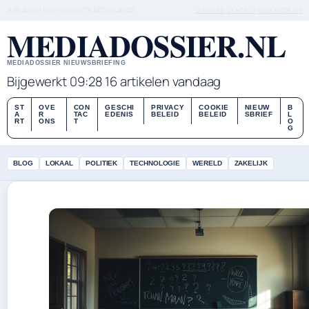
SUN, AUG 9
OCHTENDEDITIE
NEDERLANDS
OVER ONS
CONTACT
GESCHIEDENIS
MEDIADOSSIER.NL
MEDIADOSSIER NIEUWSBRIEFING
Bijgewerkt 09:28
16 artikelen vandaag
ST
OVE
CON
GESCHI
PRIVACY
COOKIE
NIEUW
B
A
R
TAC
EDENIS
BELEID
BELEID
SBRIEF
L
RT
ONS
T
O
G
BLOG
LOKAAL
POLITIEK
TECHNOLOGIE
WERELD
ZAKELIJK