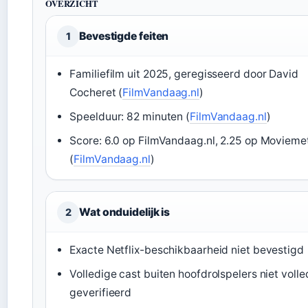
OVERZICHT
Bevestigde feiten
1
Familiefilm uit 2025, geregisseerd door David
Cocheret (
FilmVandaag.nl
)
Speelduur: 82 minuten (
FilmVandaag.nl
)
Score: 6.0 op FilmVandaag.nl, 2.25 op Movieme
(
FilmVandaag.nl
)
Wat onduidelijk is
2
Exacte Netflix-beschikbaarheid niet bevestigd
Volledige cast buiten hoofdrolspelers niet volle
geverifieerd