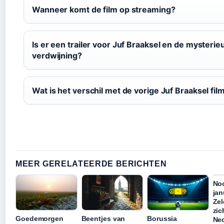
Wanneer komt de film op streaming?
Is er een trailer voor Juf Braaksel en de mysterie
verdwijning?
Wat is het verschil met de vorige Juf Braaksel fil
MEER GERELATEERDE BERICHTEN
Noo
jan
Ze
zic
Goedemorgen
Beentjes van
Borussia
Ne