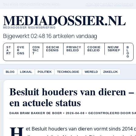
THU, AUG 6
OCHTENDEDITIE
NEDERLANDS
OVER ONS
CONTACT
GESCHIEDENIS
MEDIADOSSIER.NL
MEDIADOSSIER NIEUWSBRIEFING
Bijgewerkt 02:48
16 artikelen vandaag
ST
OVE
CON
GESCHI
PRIVACY
COOKIE
NIEUW
B
A
R
TAC
EDENIS
BELEID
BELEID
SBRIEF
L
RT
ONS
T
O
G
BLOG
LOKAAL
POLITIEK
TECHNOLOGIE
WERELD
ZAKELIJK
Besluit houders van dieren – 
en actuele status
DAAN BRAM BAKKER DE BOER • 2026-04-08 • GECONTROLEERD DOOR S
H
et Besluit houders van dieren vormt sinds 2014 