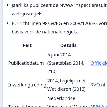
Jaarlijks publiceert de NVWA inspectieresul
welzijnsregels.
EU-richtlijnen 98/58/EG en 2008/120/EG vor
basis voor de nationale regels.
Feit
Details
5 juni 2014
Publicatiedatum
(Staatsblad 2014,
Offici
210)
2014, tegelijk met
Inwerkingtreding
RVO.nl
Wet dieren (2013)
Nederlandse
Toezichthouder
Voedsel en Waren
NVWA.n