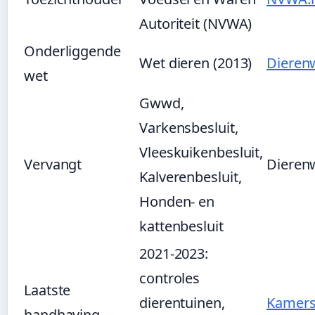
Autoriteit (NVWA)
Onderliggende
Wet dieren (2013)
Dierenw
wet
Gwwd,
Varkensbesluit,
Vleeskuikenbesluit,
Vervangt
Dierenw
Kalverenbesluit,
Honden- en
kattenbesluit
2021-2023:
controles
Laatste
dierentuinen,
Kamers
handhaving