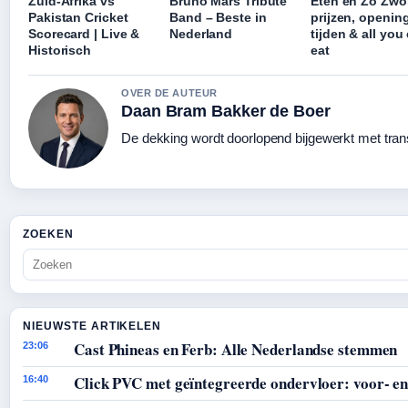
Zuid-Afrika vs
Bruno Mars Tribute
Eten en Zo Zwol
Pakistan Cricket
Band – Beste in
prijzen, openin
Scorecard | Live &
Nederland
tijden & all you
Historisch
eat
OVER DE AUTEUR
Daan Bram Bakker de Boer
De dekking wordt doorlopend bijgewerkt met tran
ZOEKEN
NIEUWSTE ARTIKELEN
Cast Phineas en Ferb: Alle Nederlandse stemmen
23:06
Click PVC met geïntegreerde ondervloer: voor- en
16:40