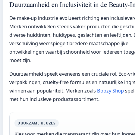
Duurzaamheid en Inclusiviteit in de Beauty-In
De make-up industrie evolueert richting een inclusieve
Merken ontwikkelen steeds vaker producten die geschik
diverse huidtinten, huidtypes, geslachten en leeftijden.
verschuiving weerspiegelt bredere maatschappelijke
ontwikkelingen waarbij schoonheid voor iedereen toega
moet zijn.
Duurzaamheid speelt eveneens een cruciale rol. Eco-vri
verpakkingen, cruelty-free formules en natuurlijke ing
winnen aan populariteit. Merken zoals
Boozy Shop
spel
met hun inclusieve productassortiment.
DUURZAME KEUZES
Kies voor merken die transparant zijn over hun ingre