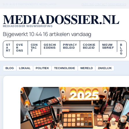
SUN, AUG 9
OCHTENDEDITIE
NEDERLANDS
OVER ONS
CONTACT
GESCHIEDENIS
MEDIADOSSIER.NL
MEDIADOSSIER NIEUWSBRIEFING
Bijgewerkt 10:44
16 artikelen vandaag
ST
OVE
CON
GESCHI
PRIVACY
COOKIE
NIEUW
B
A
R
TAC
EDENIS
BELEID
BELEID
SBRIEF
L
RT
ONS
T
O
G
BLOG
LOKAAL
POLITIEK
TECHNOLOGIE
WERELD
ZAKELIJK