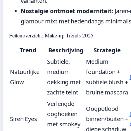
varianten.
Nostalgie ontmoet moderniteit
: Jaren
glamour mixt met hedendaags minimali
Feitenoverzicht: Make-up Trends 2025
Trend
Beschrijving
Strategie
Subtiele,
Medium
Natuurlijke
medium
foundation +
Glow
dekking met
subtiele blush +
zachte teint
bruine mascara
Verlengde
Oogpotlood
ooghoeken
Siren Eyes
binnen/buiten +
met smokey
diepe schaduw