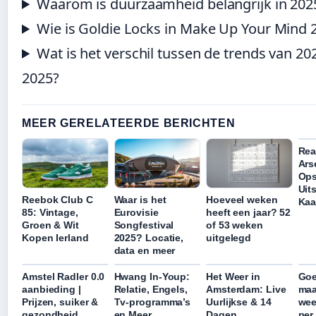
Waarom is duurzaamheid belangrijk in 202
Wie is Goldie Locks in Make Up Your Mind 
Wat is het verschil tussen de trends van 20
2025?
MEER GERELATEERDE BERICHTEN
Rea
Ars
Ops
Uit
Reebok Club C
Waar is het
Hoeveel weken
Kaa
85: Vintage,
Eurovisie
heeft een jaar? 52
Groen & Wit
Songfestival
of 53 weken
Kopen Ierland
2025? Locatie,
uitgelegd
data en meer
Amstel Radler 0.0
Hwang In-Youp:
Het Weer in
Go
aanbieding |
Relatie, Engels,
Amsterdam: Live
maa
Prijzen, suiker &
Tv-programma’s
Uurlijkse & 14
wee
gezondheid
en Meer
Dagen
per