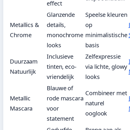
effect
Glanzende
Speelse kleuren
Metallics &
details,
op
Chrome
monochrome
minimalistische
looks
basis
Inclusieve
Zelfexpressie
Duurzaam
tinten, eco-
via lichte, glowy
Natuurlijk
vriendelijk
looks
Blauwe of
Combineer met
Metallic
rode mascara
naturel
Mascara
voor
ooglook
statement
Gedurfde
Breng aan als