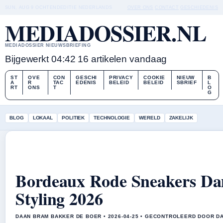
SUN, AUG 9
OCHTENDEDITIE
NEDERLANDS
OVER ONS
CONTACT
GESCHIEDENIS
MEDIADOSSIER.NL
MEDIADOSSIER NIEUWSBRIEFING
Bijgewerkt 04:42
16 artikelen vandaag
ST
OVE
CON
GESCHI
PRIVACY
COOKIE
NIEUW
B
A
R
TAC
EDENIS
BELEID
BELEID
SBRIEF
L
RT
ONS
T
O
G
BLOG
LOKAAL
POLITIEK
TECHNOLOGIE
WERELD
ZAKELIJK
Bordeaux Rode Sneakers Da
Styling 2026
DAAN BRAM BAKKER DE BOER • 2026-04-25 • GECONTROLEERD DOOR D