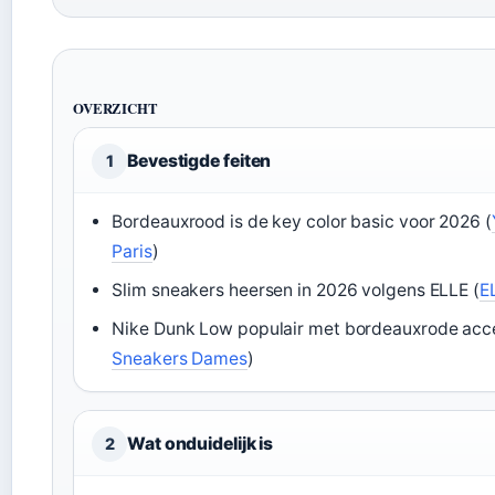
OVERZICHT
Bevestigde feiten
1
Bordeauxrood is de key color basic voor 2026 (
Paris
)
Slim sneakers heersen in 2026 volgens ELLE (
E
Nike Dunk Low populair met bordeauxrode acc
Sneakers Dames
)
Wat onduidelijk is
2