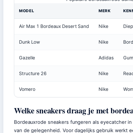
MODEL
MERK
KEN
Air Max 1 Bordeaux Desert Sand
Nike
Diep
Dunk Low
Nike
Bord
Gazelle
Adidas
Gum 
Structure 26
Nike
Reac
Vomero
Nike
Wome
Welke sneakers draag je met borde
Bordeauxrode sneakers fungeren als eyecatcher in e
van de gelegenheid. Voor dagelijks gebruik werkt e