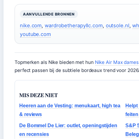
AANVULLENDE BRONNEN
nike.com
,
wardrobetherapyllc.com
,
outsole.nl
,
wh
youtube.com
Topmerken als Nike bieden met hun
Nike Air Max dames
perfect passen bij de subtiele bordeaux trend voor 2026
MIS DEZE NIET
Heeren aan de Vesting: menukaart, high tea
Helpt
& reviews
feite
De Bommel De Lier: outlet, openingstijden
S&P 5
en recensies
Beleg