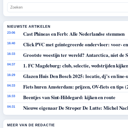
NIEUWSTE ARTIKELEN
Cast Phineas en Ferb: Alle Nederlandse stemmen
23:06
Click PVC met geïntegreerde ondervloer: voor- en
16:40
Grootste woestijn ter wereld? Antarctica, niet de 
16:33
1. FC Magdeburg: club, selectie, wedstrijden kijke
04:37
Glazen Huis Den Bosch 2025: locatie, dj’s en line-
16:29
Fiets huren Amsterdam: prijzen, OV-fiets en tips (
04:33
Beentjes van Sint-Hildegard: kijken en route
16:33
Nieuwe eigenaar De Stroper De Lutte: Michel Nac
04:31
MEER VAN DE REDACTIE