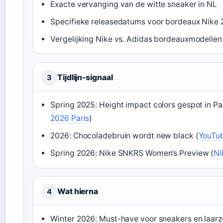
Exacte vervanging van de witte sneaker in NL
Specifieke releasedatums voor bordeaux Nike
Vergelijking Nike vs. Adidas bordeauxmodellen
Tijdlijn-signaal
3
Spring 2025: Height impact colors gespot in Par
2026 Paris
)
2026: Chocoladebruin wordt new black (
YouTub
Spring 2026: Nike SNKRS Women’s Preview (
Ni
Wat hierna
4
Winter 2026: Must-have voor sneakers en laar