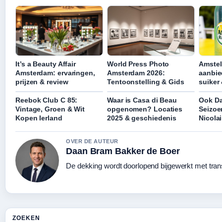
It’s a Beauty Affair
World Press Photo
Amstel
Amsterdam: ervaringen,
Amsterdam 2026:
aanbied
prijzen & review
Tentoonstelling & Gids
suiker
Reebok Club C 85:
Waar is Casa di Beau
Ook Da
Vintage, Groen & Wit
opgenomen? Locaties
Seizoe
Kopen Ierland
2025 & geschiedenis
Nicola
OVER DE AUTEUR
Daan Bram Bakker de Boer
De dekking wordt doorlopend bijgewerkt met tran
ZOEKEN