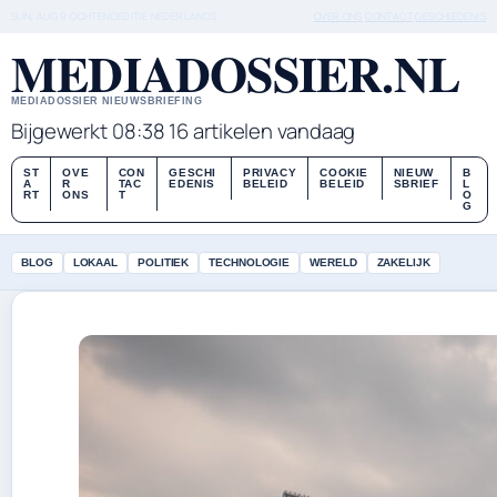
SUN, AUG 9
OCHTENDEDITIE
NEDERLANDS
OVER ONS
CONTACT
GESCHIEDENIS
MEDIADOSSIER.NL
MEDIADOSSIER NIEUWSBRIEFING
Bijgewerkt 08:38
16 artikelen vandaag
ST
OVE
CON
GESCHI
PRIVACY
COOKIE
NIEUW
B
A
R
TAC
EDENIS
BELEID
BELEID
SBRIEF
L
RT
ONS
T
O
G
BLOG
LOKAAL
POLITIEK
TECHNOLOGIE
WERELD
ZAKELIJK