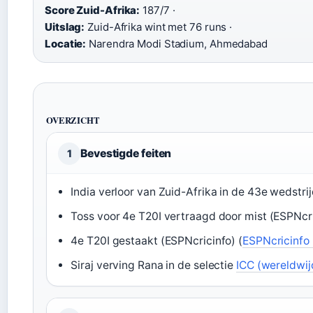
Score Zuid-Afrika:
187/7 ·
Uitslag:
Zuid-Afrika wint met 76 runs ·
Locatie:
Narendra Modi Stadium, Ahmedabad
OVERZICHT
Bevestigde feiten
1
India verloor van Zuid-Afrika in de 43e wedstri
Toss voor 4e T20I vertraagd door mist (ESPNcri
4e T20I gestaakt (ESPNcricinfo) (
ESPNcricinfo
Siraj verving Rana in de selectie
ICC (wereldwij