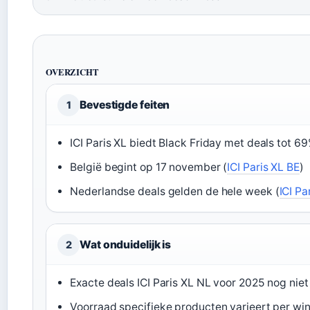
OVERZICHT
Bevestigde feiten
1
ICI Paris XL biedt Black Friday met deals tot 69
België begint op 17 november (
ICI Paris XL BE
)
Nederlandse deals gelden de hele week (
ICI Pa
Wat onduidelijk is
2
Exacte deals ICI Paris XL NL voor 2025 nog nie
Voorraad specifieke producten varieert per win