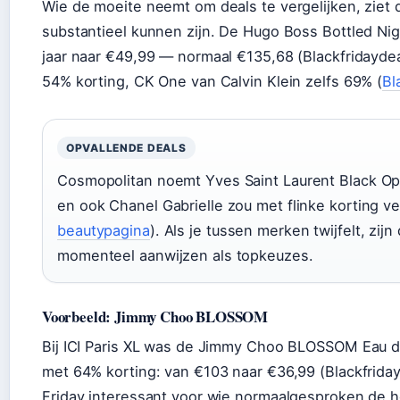
Wie de moeite neemt om deals te vergelijken, ziet da
substantieel kunnen zijn. De Hugo Boss Bottled Nigh
jaar naar €49,99 — normaal €135,68 (Blackfridaydea
54% korting, CK One van Calvin Klein zelfs 69% (
Bl
OPVALLENDE DEALS
Cosmopolitan noemt Yves Saint Laurent Black Op
en ook Chanel Gabrielle zou met flinke korting ver
beautypagina
). Als je tussen merken twijfelt, zij
momenteel aanwijzen als topkeuzes.
Voorbeeld: Jimmy Choo BLOSSOM
Bij ICI Paris XL was de Jimmy Choo BLOSSOM Eau de
met 64% korting: van €103 naar €36,99 (Blackfriday
Friday interessant voor wie normaalgesproken de h