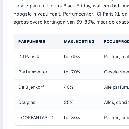
op alle parfum tijdens Black Friday, wat een betro
hoogste niveau haalt. Parfumcenter, ICI Paris XL 
agressievere kortingen van 69-80%, maar de exacte 
PARFUMERIE
MAX. KORTING
FOCUSPRO
ICI Paris XL
tot 69%
Parfum, ma
Parfumcenter
tot 70%
Geselecteer
De Bijenkorf
40%
Alle parfum
Douglas
25%
Alles, consi
LOOKFANTASTIC
tot 80%
Parfum, hui