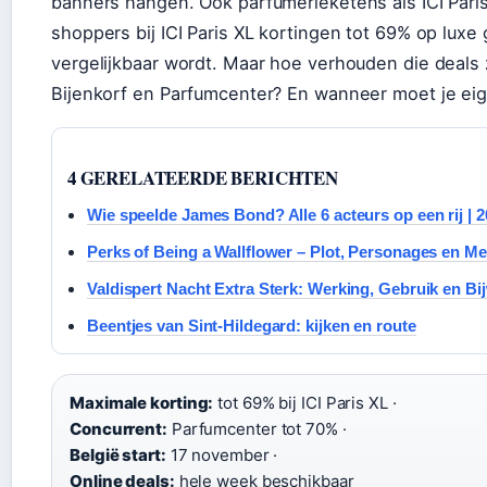
banners hangen. Ook parfumerieketens als ICI Pari
shoppers bij ICI Paris XL kortingen tot 69% op lux
vergelijkbaar wordt. Maar hoe verhouden die deals 
Bijenkorf en Parfumcenter? En wanneer moet je eige
4 GERELATEERDE BERICHTEN
Wie speelde James Bond? Alle 6 acteurs op een rij | 
Perks of Being a Wallflower – Plot, Personages en Me
Valdispert Nacht Extra Sterk: Werking, Gebruik en B
Beentjes van Sint-Hildegard: kijken en route
Maximale korting:
tot 69% bij ICI Paris XL ·
Concurrent:
Parfumcenter tot 70% ·
België start:
17 november ·
Online deals:
hele week beschikbaar