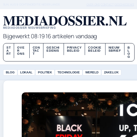
SUN, AUG 9
OCHTENDEDITIE
NEDERLANDS
OVER ONS
CONTACT
GESCHIEDENIS
MEDIADOSSIER.NL
MEDIADOSSIER NIEUWSBRIEFING
Bijgewerkt 08:19
16 artikelen vandaag
ST
OVE
CON
GESCHI
PRIVACY
COOKIE
NIEUW
B
A
R
TAC
EDENIS
BELEID
BELEID
SBRIEF
L
RT
ONS
T
O
G
BLOG
LOKAAL
POLITIEK
TECHNOLOGIE
WERELD
ZAKELIJK