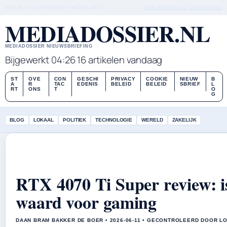
MON, AUG 10
OCHTENDEDITIE
NEDERLANDS
OVER ONS
CONTACT
GESCHIEDENIS
MEDIADOSSIER.NL
MEDIADOSSIER NIEUWSBRIEFING
Bijgewerkt 04:26
16 artikelen vandaag
ST
OVE
CON
GESCHI
PRIVACY
COOKIE
NIEUW
B
A
R
TAC
EDENIS
BELEID
BELEID
SBRIEF
L
RT
ONS
T
O
G
BLOG
LOKAAL
POLITIEK
TECHNOLOGIE
WERELD
ZAKELIJK
RTX 4070 Ti Super review: is
waard voor gaming
DAAN BRAM BAKKER DE BOER • 2026-06-11 • GECONTROLEERD DOOR L