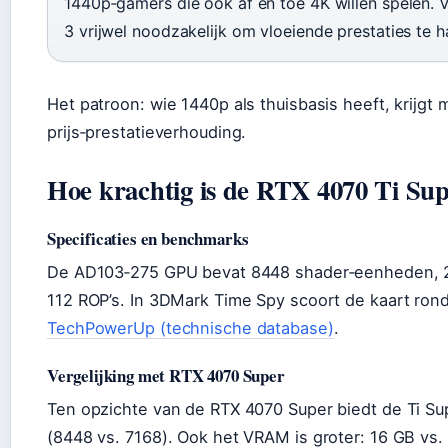
1440p‑gamers die ook af en toe 4K willen spelen. 
3 vrijwel noodzakelijk om vloeiende prestaties te h
Het patroon: wie 1440p als thuisbasis heeft, krijgt
prijs‑prestatieverhouding.
Hoe krachtig is de RTX 4070 Ti Su
Specificaties en benchmarks
De AD103‑275 GPU bevat 8448 shader‑eenheden, 2
112 ROP’s. In 3DMark Time Spy scoort de kaart ron
TechPowerUp (technische database)
.
Vergelijking met RTX 4070 Super
Ten opzichte van de RTX 4070 Super biedt de Ti 
(8448 vs. 7168). Ook het VRAM is groter: 16 GB vs.