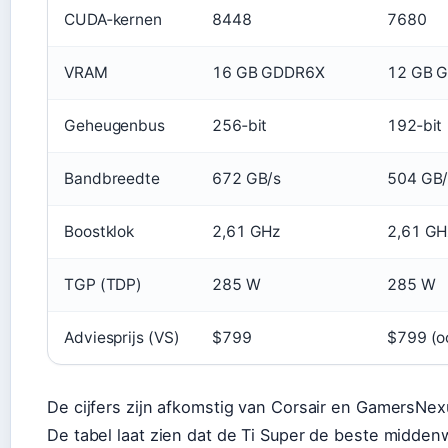
CUDA‑kernen
8448
7680
VRAM
16 GB GDDR6X
12 GB 
Geheugenbus
256‑bit
192‑bit
Bandbreedte
672 GB/s
504 GB/
Boostklok
2,61 GHz
2,61 GH
TGP (TDP)
285 W
285 W
Adviesprijs (VS)
$799
$799 (o
De cijfers zijn afkomstig van Corsair en GamersNex
De tabel laat zien dat de Ti Super de beste midd