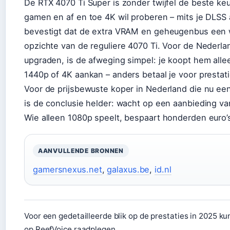
De RTX 4070 Ti Super is zonder twijfel de beste ke
gamen en af en toe 4K wil proberen – mits je DLSS
bevestigt dat de extra VRAM en geheugenbus een w
opzichte van de reguliere 4070 Ti. Voor de Nederlan
upgraden, is de afweging simpel: je koopt hem allee
1440p of 4K aankan – anders betaal je voor prestatie
Voor de prijsbewuste koper in Nederland die nu ee
is de conclusie helder: wacht op een aanbieding va
Wie alleen 1080p speelt, bespaart honderden euro’
AANVULLENDE BRONNEN
gamersnexus.net
,
galaxus.be
,
id.nl
Voor een gedetailleerde blik op de prestaties in 2025 ku
op ReefVoice raadplegen.