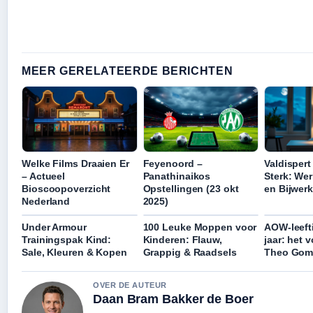
MEER GERELATEERDE BERICHTEN
Welke Films Draaien Er
Feyenoord –
Valdispert
– Actueel
Panathinaikos
Sterk: Wer
Bioscoopoverzicht
Opstellingen (23 okt
en Bijwer
Nederland
2025)
Under Armour
100 Leuke Moppen voor
AOW-leefti
Trainingspak Kind:
Kinderen: Flauw,
jaar: het 
Sale, Kleuren & Kopen
Grappig & Raadsels
Theo Gom
OVER DE AUTEUR
Daan Bram Bakker de Boer