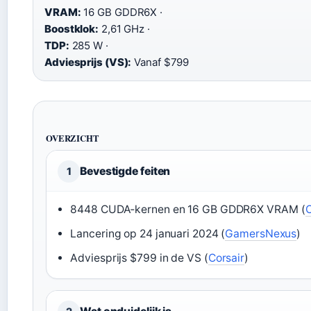
VRAM:
16 GB GDDR6X ·
Boostklok:
2,61 GHz ·
TDP:
285 W ·
Adviesprijs (VS):
Vanaf $799
OVERZICHT
Bevestigde feiten
1
8448 CUDA‑kernen en 16 GB GDDR6X VRAM (
C
Lancering op 24 januari 2024 (
GamersNexus
)
Adviesprijs $799 in de VS (
Corsair
)