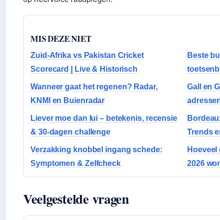
MIS DEZE NIET
Zuid-Afrika vs Pakistan Cricket
Beste b
Scorecard | Live & Historisch
toetsenb
Wanneer gaat het regenen? Radar,
Gall en 
KNMI en Buienradar
adressen
Liever moe dan lui – betekenis, recensie
Bordeau
& 30-dagen challenge
Trends e
Verzakking knobbel ingang schede:
Hoeveel 
Symptomen & Zelfcheck
2026 wo
Veelgestelde vragen