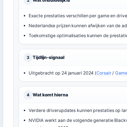
Wat onduidelijk is
2
Exacte prestaties verschillen per game en drive
Nederlandse prijzen kunnen afwijken van de adv
Toekomstige optimalisaties kunnen de prestati
Tijdlijn-signaal
3
Uitgebracht op 24 januari 2024 (
Corsair
/
Game
Wat komt hierna
4
Verdere driverupdates kunnen prestaties op la
NVIDIA werkt aan de volgende generatie Blackw