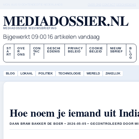
MON, AUG 10
OCHTENDEDITIE
NEDERLANDS
OVER ONS
CONTACT
GESCHIEDENIS
MEDIADOSSIER.NL
MEDIADOSSIER NIEUWSBRIEFING
Bijgewerkt 09:00
16 artikelen vandaag
ST
OVE
CON
GESCHI
PRIVACY
COOKIE
NIEUW
B
A
R
TAC
EDENIS
BELEID
BELEID
SBRIEF
L
RT
ONS
T
O
G
BLOG
LOKAAL
POLITIEK
TECHNOLOGIE
WERELD
ZAKELIJK
Hoe noem je iemand uit India
DAAN BRAM BAKKER DE BOER • 2026-05-05 • GECONTROLEERD DOOR MI