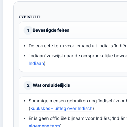
OVERZICHT
Bevestigde feiten
1
De correcte term voor iemand uit India is ‘Indiër’ 
‘Indiaan’ verwijst naar de oorspronkelijke bewon
Indiaan
)
Wat onduidelijk is
2
Sommige mensen gebruiken nog ‘Indisch’ voor het
(
Kuukskes – uitleg over Indisch
)
Er is geen officiële bijnaam voor Indiërs; ‘Indië
algemene term
)