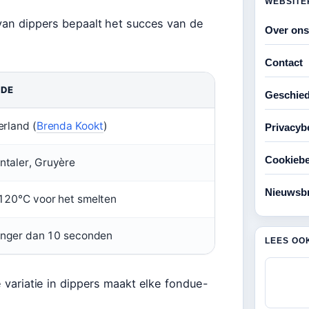
WEBSITE
 van dippers bepaalt het succes van de
Over ons
Contact
DE
Geschied
erland (
Brenda Kookt
)
Privacyb
Cookiebe
taler, Gruyère
Nieuwsbr
 120°C voor het smelten
langer dan 10 seconden
LEES OO
e variatie in dippers maakt elke fondue-