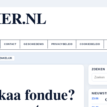
ER.NL
CONTACT
GESCHIEDENIS
PRIVACYBELEID
COOKIEBELEID
ZAKELIJK
ZOEKEN
 kaa fondue?
NIEUWST
23:06