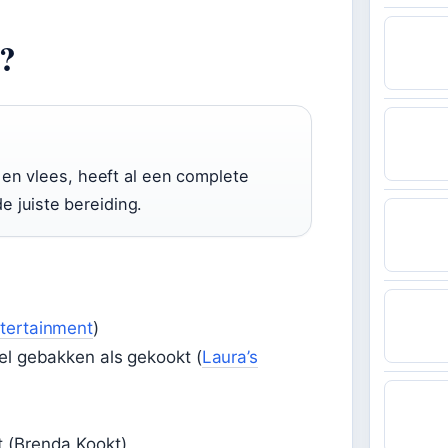
e?
 en vlees, heeft al een complete
de juiste bereiding.
tertainment
)
el gebakken als gekookt (
Laura’s
t (Brenda Kookt)