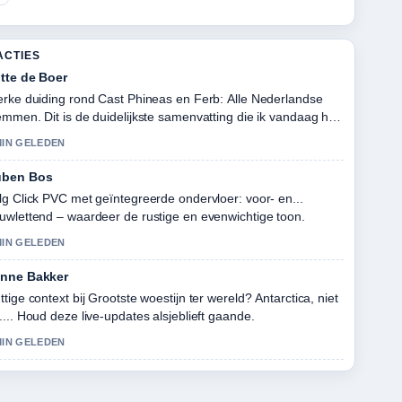
ACTIES
tte de Boer
erke duiding rond Cast Phineas en Ferb: Alle Nederlandse
emmen. Dit is de duidelijkste samenvatting die ik vandaag heb
zien.
MIN GELEDEN
uben Bos
lg Click PVC met geïntegreerde ondervloer: voor- en...
uwlettend – waardeer de rustige en evenwichtige toon.
MIN GELEDEN
nne Bakker
ttige context bij Grootste woestijn ter wereld? Antarctica, niet
.... Houd deze live-updates alsjeblieft gaande.
MIN GELEDEN