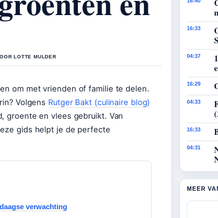
 groenten en
16:40
n
G
16:33
1
04:37
DOOR LOTTE MULDER
e
G
16:29
en om met vrienden of familie te delen.
erin? Volgens
Rutger Bakt (culinaire blog)
F
04:33
d, groente en vlees gebruikt. Van
eze gids helpt je de perfecte
B
16:33
04:31
MEER VA
-daagse verwachting