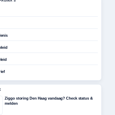
PAGINA'S
enis
eleid
leid
ief
K
Ziggo storing Den Haag vandaag? Check status &
melden