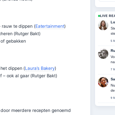
LIVE RE
Lo
 rauw te dippen (
Eatertainment
)
St
cheren (Rutger Bakt)
st
ge
w of gebakken
5 
R
Vo
na
r het dippen (
Laura’s Bakery
)
7 
f – ook al gaar (Rutger Bakt)
Sa
d
Nu
de
9 
n door meerdere recepten genoemd