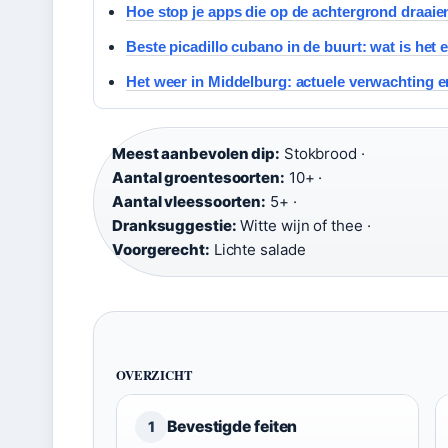
Hoe stop je apps die op de achtergrond draai
Beste picadillo cubano in de buurt: wat is het 
Het weer in Middelburg: actuele verwachting e
Meest aanbevolen dip:
Stokbrood ·
Aantal groentesoorten:
10+ ·
Aantal vleessoorten:
5+ ·
Dranksuggestie:
Witte wijn of thee ·
Voorgerecht:
Lichte salade
OVERZICHT
Bevestigde feiten
1