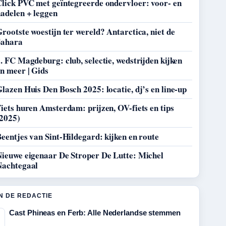
Click PVC met geïntegreerde ondervloer: voor- en
adelen + leggen
rootste woestijn ter wereld? Antarctica, niet de
Sahara
. FC Magdeburg: club, selectie, wedstrijden kijken
n meer | Gids
lazen Huis Den Bosch 2025: locatie, dj’s en line-up
iets huren Amsterdam: prijzen, OV-fiets en tips
(2025)
eentjes van Sint-Hildegard: kijken en route
Nieuwe eigenaar De Stroper De Lutte: Michel
Nachtegaal
N DE REDACTIE
Cast Phineas en Ferb: Alle Nederlandse stemmen