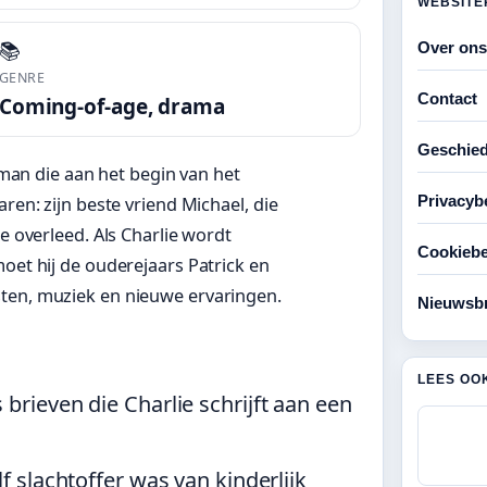
WEBSITE
📚
Over ons
GENRE
Contact
Coming-of-age, drama
Geschied
shman die aan het begin van het
Privacyb
ren: zijn beste vriend Michael, die
e overleed. Als Charlie wordt
Cookiebe
moet hij de ouderejaars Patrick en
sten, muziek en nieuwe ervaringen.
Nieuwsbr
LEES OO
brieven die Charlie schrijft aan een
f slachtoffer was van kinderlijk