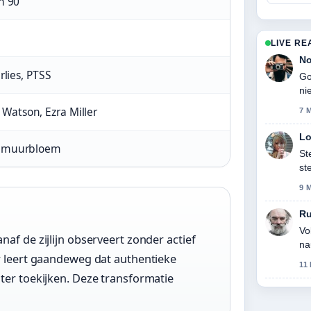
n 90
LIVE RE
No
rlies, PTSS
Go
ni
atson, Ezra Miller
7 
Lo
n muurbloem
St
st
ge
9 
R
Vo
af de zijlijn observeert zonder actief
na
ar leert gaandeweg dat authentieke
11
ter toekijken. Deze transformatie