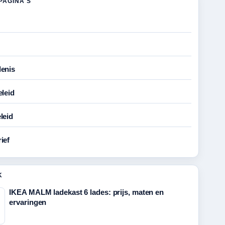
PAGINA'S
enis
eleid
leid
ief
K
IKEA MALM ladekast 6 lades: prijs, maten en
ervaringen