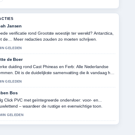
ACTIES
ah Jansen
ede verificatie rond Grootste woestijn ter wereld? Antarctica,
et de.... Meer redacties zouden zo moeten schrijven.
MIN GELEDEN
tte de Boer
erke duiding rond Cast Phineas en Ferb: Alle Nederlandse
emmen. Dit is de duidelijkste samenvatting die ik vandaag heb
zien.
MIN GELEDEN
uben Bos
lg Click PVC met geïntegreerde ondervloer: voor- en...
uwlettend – waardeer de rustige en evenwichtige toon.
 MIN GELEDEN