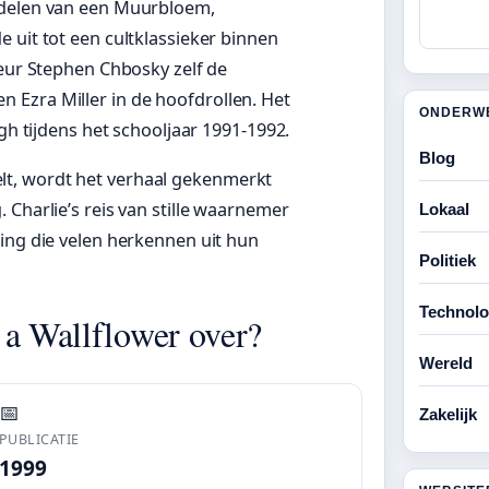
rdelen van een Muurbloem,
 uit tot een cultklassieker binnen
teur Stephen Chbosky zelf de
 Ezra Miller in de hoofdrollen. Het
ONDERW
rgh tijdens het schooljaar 1991-1992.
Blog
t, wordt het verhaal gekenmerkt
 Charlie’s reis van stille waarnemer
Lokaal
ing die velen herkennen uit hun
Politiek
Technolo
 a Wallflower over?
Wereld
📅
Zakelijk
PUBLICATIE
1999