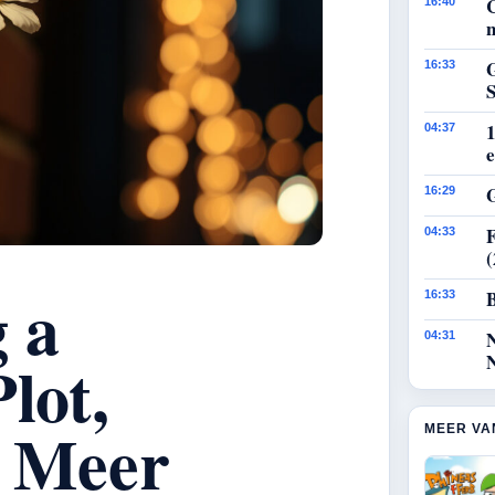
16:40
n
G
16:33
1
04:37
e
G
16:29
F
04:33
g a
B
16:33
04:31
lot,
n Meer
MEER VA