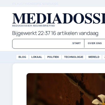
FRI, AUG 7
AVONDEDITIE
NEDERLANDS
MEDIADOSSI
MEDIADOSSIER NIEUWSBRIEFING
Bijgewerkt 22:37
16 artikelen vandaag
START
OVER ONS
BLOG
LOKAAL
POLITIEK
TECHNOLOGIE
WERELD