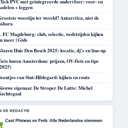
Click PVC met geïntegreerde ondervloer: voor- en
adelen + leggen
rootste woestijn ter wereld? Antarctica, niet de
Sahara
. FC Magdeburg: club, selectie, wedstrijden kijken
n meer | Gids
lazen Huis Den Bosch 2025: locatie, dj’s en line-up
iets huren Amsterdam: prijzen, OV-fiets en tips
(2025)
eentjes van Sint-Hildegard: kijken en route
Nieuwe eigenaar De Stroper De Lutte: Michel
Nachtegaal
N DE REDACTIE
Cast Phineas en Ferb: Alle Nederlandse stemmen