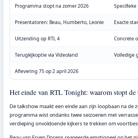
Programma stopt na zomer 2026
Specifieke
Presentatoren: Beau, Humberto, Leonie
Exacte sta
Uitzending op RTL 4
Concrete 
Terugkijkoptie via Videoland
Volledige g
Aflevering 75 op 2 april 2026
Het einde van RTL Tonight: waarom stopt de
De talkshow maakt een einde aan zijn loopbaan na de 
programma wist ondanks twee seizoenen met verrasse
verdieping onvoldoende kijkers te trekken om voortbes
Beau van Erven Dorens reageerde emotioneel op het n