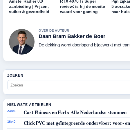
Amstel Radler 0.0
RTX 4070 Ti Super
Pijn zijk
aanbieding | Prijzen,
review: is hij de moeite
5 oorzak
suiker & gezondheid
waard voor gaming
naar huis
OVER DE AUTEUR
Daan Bram Bakker de Boer
De dekking wordt doorlopend bijgewerkt met tran
ZOEKEN
NIEUWSTE ARTIKELEN
Cast Phineas en Ferb: Alle Nederlandse stemmen
23:06
Click PVC met geïntegreerde ondervloer: voor- en
16:40