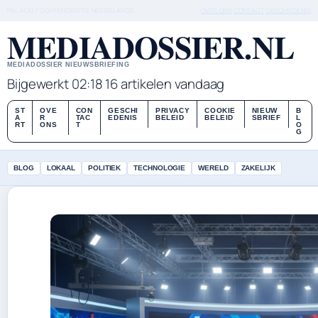
FRI, AUG 7
OCHTENDEDITIE
NEDERLANDS
OVER ONS
CONTACT
GESCHIEDENIS
MEDIADOSSIER.NL
MEDIADOSSIER NIEUWSBRIEFING
Bijgewerkt 02:18
16 artikelen vandaag
ST
OVE
CON
GESCHI
PRIVACY
COOKIE
NIEUW
B
A
R
TAC
EDENIS
BELEID
BELEID
SBRIEF
L
RT
ONS
T
O
G
BLOG
LOKAAL
POLITIEK
TECHNOLOGIE
WERELD
ZAKELIJK