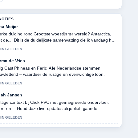
ACTIES
na Meijer
erke duiding rond Grootste woestijn ter wereld? Antarctica,
et de.... Dit is de duidelijkste samenvatting die ik vandaag heb
zien.
MIN GELEDEN
ma de Vries
lg Cast Phineas en Ferb: Alle Nederlandse stemmen
uwlettend – waardeer de rustige en evenwichtige toon.
MIN GELEDEN
ah Jansen
ttige context bij Click PVC met geïntegreerde ondervloer:
or- en.... Houd deze live-updates alsjeblieft gaande.
MIN GELEDEN