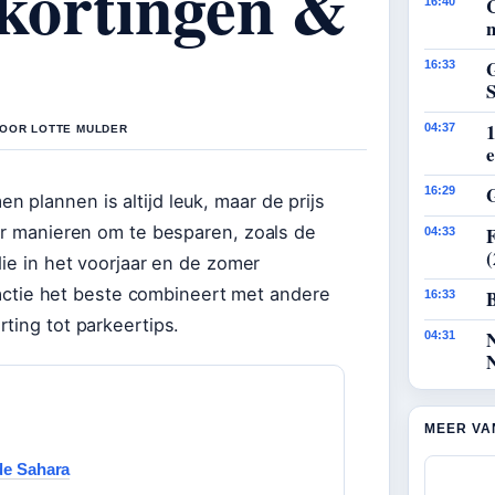
, kortingen &
16:40
n
G
16:33
1
04:37
DOOR LOTTE MULDER
e
G
16:29
 plannen is altijd leuk, maar de prijs
 er manieren om te besparen, zoals de
F
04:33
die in het voorjaar en de zomer
e actie het beste combineert met andere
B
16:33
ting tot parkeertips.
04:31
MEER VA
 de Sahara