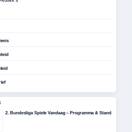
PAGINA'S
enis
eleid
leid
ief
K
2. Bundesliga Spiele Vandaag – Programma & Stand