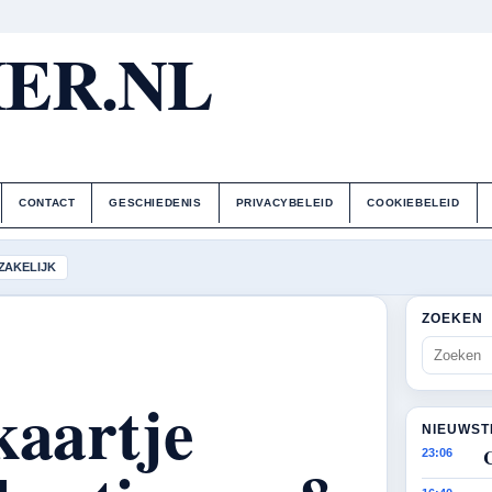
ER.NL
CONTACT
GESCHIEDENIS
PRIVACYBELEID
COOKIEBELEID
ZAKELIJK
ZOEKEN
kaartje
NIEUWST
23:06