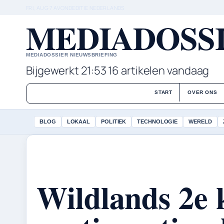
FRI, AUG 7
AVONDEDITIE
NEDERLANDS
MEDIADOSSI
MEDIADOSSIER NIEUWSBRIEFING
Bijgewerkt 21:53
16 artikelen vandaag
START
OVER ONS
BLOG
LOKAAL
POLITIEK
TECHNOLOGIE
WERELD
Wildlands 2e 