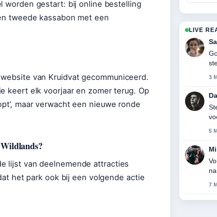
 worden gestart: bij online bestelling
 een tweede kassabon met een
LIVE RE
Sa
Go
st
e website van Kruidvat gecommuniceerd.
3 
e keert elk voorjaar en zomer terug. Op
Da
topt’, maar verwacht een nieuwe ronde
St
vo
he
5 
r Wildlands?
Mi
Vo
e lijst van deelnemende attracties
na
 dat het park ook bij een volgende actie
7 