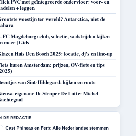
Click PVC met geïntegreerde ondervloer: voor- en
adelen + leggen
rootste woestijn ter wereld? Antarctica, niet de
Sahara
. FC Magdeburg: club, selectie, wedstrijden kijken
n meer | Gids
lazen Huis Den Bosch 2025: locatie, dj’s en line-up
iets huren Amsterdam: prijzen, OV-fiets en tips
(2025)
eentjes van Sint-Hildegard: kijken en route
Nieuwe eigenaar De Stroper De Lutte: Michel
Nachtegaal
N DE REDACTIE
Cast Phineas en Ferb: Alle Nederlandse stemmen