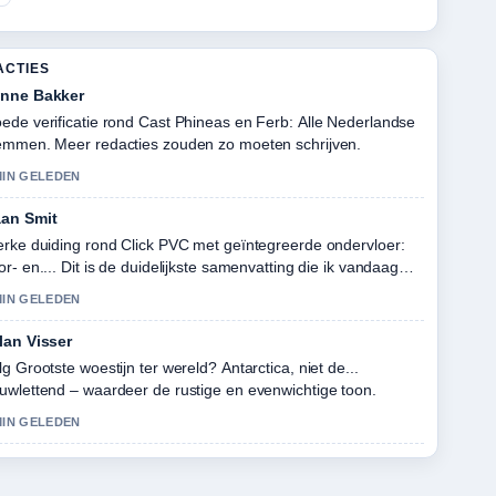
ACTIES
nne Bakker
ede verificatie rond Cast Phineas en Ferb: Alle Nederlandse
emmen. Meer redacties zouden zo moeten schrijven.
MIN GELEDEN
an Smit
erke duiding rond Click PVC met geïntegreerde ondervloer:
or- en.... Dit is de duidelijkste samenvatting die ik vandaag
b gezien.
MIN GELEDEN
lan Visser
lg Grootste woestijn ter wereld? Antarctica, niet de...
uwlettend – waardeer de rustige en evenwichtige toon.
MIN GELEDEN