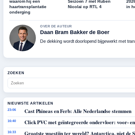
waarom hij een
Seizoen 7 met Ruben
2026
haartransplantatie
Nicolai op RTL 4
in h
onderging
OVER DE AUTEUR
Daan Bram Bakker de Boer
De dekking wordt doorlopend bijgewerkt met tran
ZOEKEN
NIEUWSTE ARTIKELEN
Cast Phineas en Ferb: Alle Nederlandse stemmen
23:06
Click PVC met geïntegreerde ondervloer: voor- en
16:40
Grootste woestijn ter wereld? Antarctica, niet de 
16:33