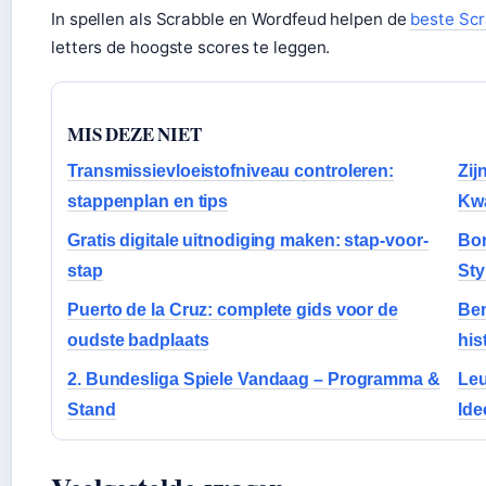
In spellen als Scrabble en Wordfeud helpen de
beste Scr
letters de hoogste scores te leggen.
MIS DEZE NIET
Transmissievloeistofniveau controleren:
Zij
stappenplan en tips
Kwa
Gratis digitale uitnodiging maken: stap-voor-
Bor
stap
Sty
Puerto de la Cruz: complete gids voor de
Ben
oudste badplaats
his
2. Bundesliga Spiele Vandaag – Programma &
Leu
Stand
Ide