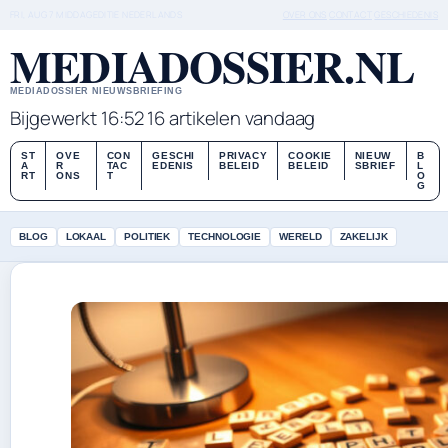
FRI, AUG 7
MIDDAGEDITIE
NEDERLANDS
OVER ONS
CONTACT
GESCHIEDENIS
MEDIADOSSIER.NL
MEDIADOSSIER NIEUWSBRIEFING
Bijgewerkt 16:52
16 artikelen vandaag
ST
OVE
CON
GESCHI
PRIVACY
COOKIE
NIEUW
B
A
R
TAC
EDENIS
BELEID
BELEID
SBRIEF
L
RT
ONS
T
O
G
BLOG
LOKAAL
POLITIEK
TECHNOLOGIE
WERELD
ZAKELIJK