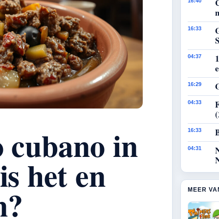
16:40
n
G
16:33
1
04:37
e
G
16:29
F
04:33
o cubano in
B
16:33
04:31
is het en
n?
MEER VA