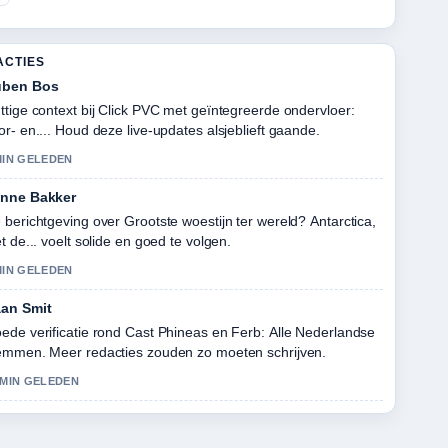
ACTIES
uben Bos
ttige context bij Click PVC met geïntegreerde ondervloer:
or- en.... Houd deze live-updates alsjeblieft gaande.
MIN GELEDEN
nne Bakker
 berichtgeving over Grootste woestijn ter wereld? Antarctica,
et de... voelt solide en goed te volgen.
MIN GELEDEN
an Smit
ede verificatie rond Cast Phineas en Ferb: Alle Nederlandse
emmen. Meer redacties zouden zo moeten schrijven.
 MIN GELEDEN