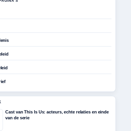
PAGINA'S
enis
eleid
leid
ief
K
Cast van This Is Us: acteurs, echte relaties en einde
van de serie