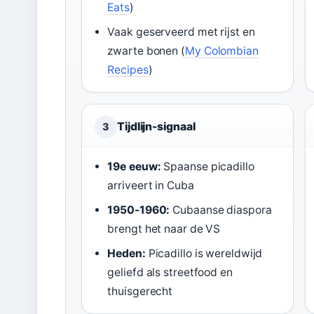
Eats
)
Vaak geserveerd met rijst en
zwarte bonen (
My Colombian
Recipes
)
Tijdlijn-signaal
3
19e eeuw:
Spaanse picadillo
arriveert in Cuba
1950-1960:
Cubaanse diaspora
brengt het naar de VS
Heden:
Picadillo is wereldwijd
geliefd als streetfood en
thuisgerecht