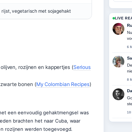
rijst, vegetarisch met sojagehakt
LIVE RE
R
Nu
vo
6 
Sa
De
olijven, rozijnen en kappertjes (
Serious
ni
8 
 zwarte bonen (
My Colombian Recipes
)
Da
Go
st
ar het een eenvoudig gehaktmengsel was
10
loeden brachten het naar Cuba, waar
s en rozijnen werden toegevoegd.