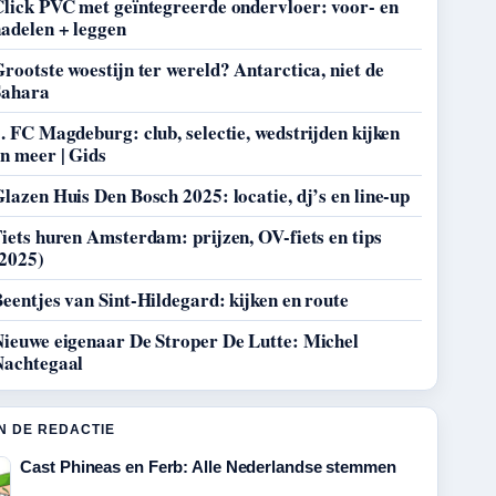
Click PVC met geïntegreerde ondervloer: voor- en
adelen + leggen
rootste woestijn ter wereld? Antarctica, niet de
Sahara
. FC Magdeburg: club, selectie, wedstrijden kijken
n meer | Gids
lazen Huis Den Bosch 2025: locatie, dj’s en line-up
iets huren Amsterdam: prijzen, OV-fiets en tips
(2025)
eentjes van Sint-Hildegard: kijken en route
Nieuwe eigenaar De Stroper De Lutte: Michel
Nachtegaal
N DE REDACTIE
Cast Phineas en Ferb: Alle Nederlandse stemmen