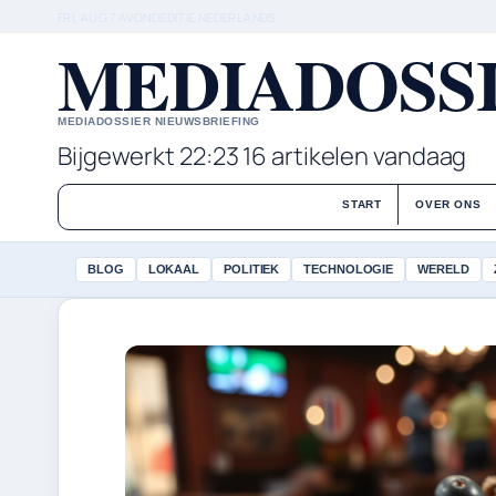
FRI, AUG 7
AVONDEDITIE
NEDERLANDS
MEDIADOSSI
MEDIADOSSIER NIEUWSBRIEFING
Bijgewerkt 22:23
16 artikelen vandaag
START
OVER ONS
BLOG
LOKAAL
POLITIEK
TECHNOLOGIE
WERELD