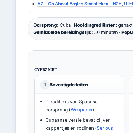
AZ – Go Ahead Eagles Statistieken – H2H, Uits
Oorsprong:
Cuba ·
Hoofdingrediënten:
gehakt, 
Gemiddelde bereidingstijd:
30 minuten ·
Popu
OVERZICHT
Bevestigde feiten
1
Picadillo is van Spaanse
oorsprong (
Wikipedia
)
Cubaanse versie bevat olijven,
kappertjes en rozijnen (
Serious