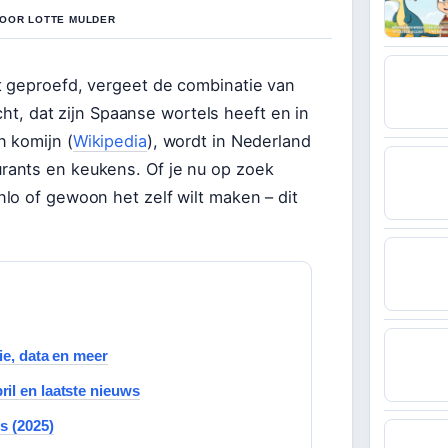
DOOR LOTTE MULDER
t geproefd, vergeet de combinatie van
cht, dat zijn Spaanse wortels heeft en in
n komijn (
Wikipedia
), wordt in Nederland
rants en keukens. Of je nu op zoek
lo of gewoon het zelf wilt maken – dit
ie, data en meer
il en laatste nieuws
s (2025)