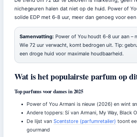
De trend om 72 uur te beloven is marketing, geen rea
nichegeuren halen dat niet op de huid. Power of You 
solide EDP met 6-8 uur, meer dan genoeg voor een 
Samenvatting:
Power of You houdt 6-8 uur aan – 
Wie 72 uur verwacht, komt bedrogen uit. Tip: gebr
een droge huid voor maximale houdbaarheid.
Wat is het populairste parfum op d
Top parfums voor dames in 2025
Power of You Armani is nieuw (2026) en wint sne
Andere toppers: Sí van Armani, My Way, Black Op
De lijst van
Scentstore (parfumretailer)
toont een
gourmand