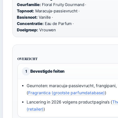
Geurfamilie:
Floral Fruity Gourmand ·
Topnoot:
Maracuja-passievrucht ·
Basisnoot:
Vanille ·
Concentratie:
Eau de Parfum ·
Doelgroep:
Vrouwen
OVERZICHT
Bevestigde feiten
1
Geurnoten: maracuja-passievrucht, frangipani, 
(
Fragrantica (grootste parfumdatabase)
)
Lancering in 2026 volgens productpagina’s (
Th
(retailer)
)