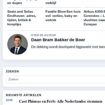
en dupes
verblijf
Seats and Sofas
Familie Blom Een huis
Airbus A350-
Eindhoven: adres,
vol: verlies, baby en
Corendon – L
tijden, kritiek &
vertrek
vluchten naa
kooptips
Curaçao
OVER DE AUTEUR
Daan Bram Bakker de Boer
De dekking wordt doorlopend bijgewerkt met tran
ZOEKEN
NIEUWSTE ARTIKELEN
Cast Phineas en Ferb: Alle Nederlandse stemmen
23:06