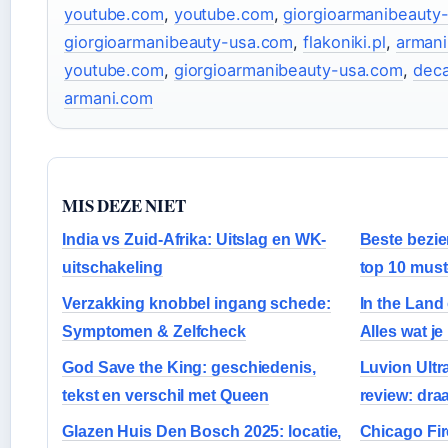
youtube.com
,
youtube.com
,
giorgioarmanibeauty
giorgioarmanibeauty-usa.com
,
flakoniki.pl
,
armani
youtube.com
,
giorgioarmanibeauty-usa.com
,
dec
armani.com
MIS DEZE NIET
India vs Zuid-Afrika: Uitslag en WK-
Beste bezi
uitschakeling
top 10 must
Verzakking knobbel ingang schede:
In the Land
Symptomen & Zelfcheck
Alles wat j
God Save the King: geschiedenis,
Luvion Ultr
tekst en verschil met Queen
review: dra
Glazen Huis Den Bosch 2025: locatie,
Chicago Fir