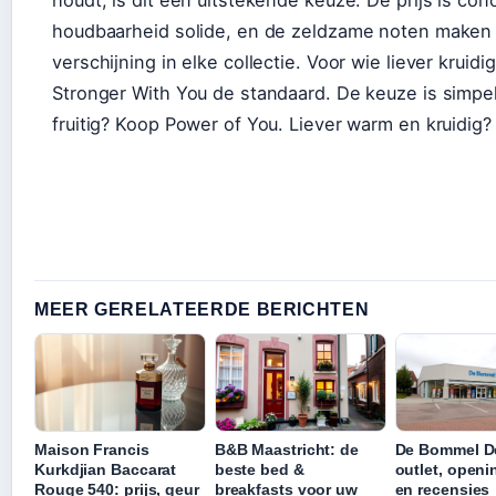
houdt, is dit een uitstekende keuze. De prijs is con
houdbaarheid solide, en de zeldzame noten maken
verschijning in elke collectie. Voor wie liever kruidig
Stronger With You de standaard. De keuze is simpel
fruitig? Koop Power of You. Liever warm en kruidig? B
MEER GERELATEERDE BERICHTEN
Maison Francis
B&B Maastricht: de
De Bommel De
Kurkdjian Baccarat
beste bed &
outlet, openi
Rouge 540: prijs, geur
breakfasts voor uw
en recensies