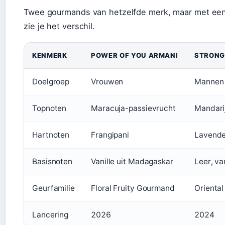
Twee gourmands van hetzelfde merk, maar met een 
zie je het verschil.
KENMERK
POWER OF YOU ARMANI
STRONG
Doelgroep
Vrouwen
Mannen 
Topnoten
Maracuja-passievrucht
Mandarij
Hartnoten
Frangipani
Lavendel
Basisnoten
Vanille uit Madagaskar
Leer, va
Geurfamilie
Floral Fruity Gourmand
Orienta
Lancering
2026
2024