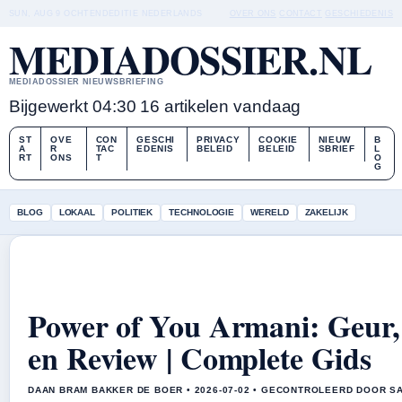
SUN, AUG 9
OCHTENDEDITIE
NEDERLANDS
OVER ONS
CONTACT
GESCHIEDENIS
MEDIADOSSIER.NL
MEDIADOSSIER NIEUWSBRIEFING
Bijgewerkt 04:30
16 artikelen vandaag
ST
OVE
CON
GESCHI
PRIVACY
COOKIE
NIEUW
B
A
R
TAC
EDENIS
BELEID
BELEID
SBRIEF
L
RT
ONS
T
O
G
BLOG
LOKAAL
POLITIEK
TECHNOLOGIE
WERELD
ZAKELIJK
Power of You Armani: Geur
en Review | Complete Gids
DAAN BRAM BAKKER DE BOER • 2026-07-02 • GECONTROLEERD DOOR S