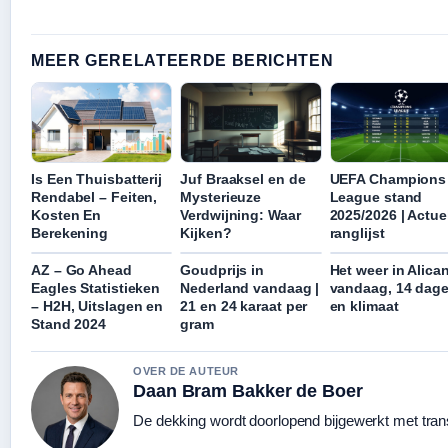
MEER GERELATEERDE BERICHTEN
Is Een Thuisbatterij
Juf Braaksel en de
UEFA Champions
Rendabel – Feiten,
Mysterieuze
League stand
Kosten En
Verdwijning: Waar
2025/2026 | Actue
Berekening
Kijken?
ranglijst
AZ – Go Ahead
Goudprijs in
Het weer in Alican
Eagles Statistieken
Nederland vandaag |
vandaag, 14 dag
– H2H, Uitslagen en
21 en 24 karaat per
en klimaat
Stand 2024
gram
OVER DE AUTEUR
Daan Bram Bakker de Boer
De dekking wordt doorlopend bijgewerkt met tran