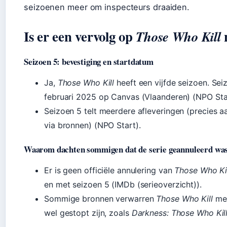
seizoenen meer om inspecteurs draaiden.
Is er een vervolg op
n
Those Who Kill
Seizoen 5: bevestiging en startdatum
Ja,
Those Who Kill
heeft een vijfde seizoen. Seiz
februari 2025 op Canvas (Vlaanderen) (NPO Star
Seizoen 5 telt meerdere afleveringen (precies a
via bronnen) (NPO Start).
Waarom dachten sommigen dat de serie geannuleerd wa
Er is geen officiële annulering van
Those Who Ki
en met seizoen 5 (IMDb (serieoverzicht)).
Sommige bronnen verwarren
Those Who Kill
met
wel gestopt zijn, zoals
Darkness: Those Who Kil