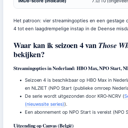
IMDb-score (indicatie)
7.0/10 (ongeveer
Het patroon: vier streamingopties en een gestage
4 tot een laagdrempelige instap in de Deense misd
Waar kan ik seizoen 4 van
Those Wh
bekijken?
Streamingopties in Nederland: HBO Max, NPO Start, 
Seizoen 4 is beschikbaar op HBO Max in Nederl
en NLZIET (NPO Start (publieke omroep Nederla
De serie wordt uitgezonden door KRO-NCRV (
S
(nieuwssite series)
).
Een abonnement op NPO Start is vereist (NPO St
Uitzending op Canvas (België)