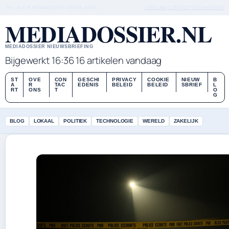
THU, AUG 6
MIDDAGEDITIE
NEDERLANDS
OVER ONS
CONTACT
GESCHIEDENIS
MEDIADOSSIER.NL
MEDIADOSSIER NIEUWSBRIEFING
Bijgewerkt 16:36
16 artikelen vandaag
ST
OVE
CON
GESCHI
PRIVACY
COOKIE
NIEUW
B
A
R
TAC
EDENIS
BELEID
BELEID
SBRIEF
L
RT
ONS
T
O
G
BLOG
LOKAAL
POLITIEK
TECHNOLOGIE
WERELD
ZAKELIJK