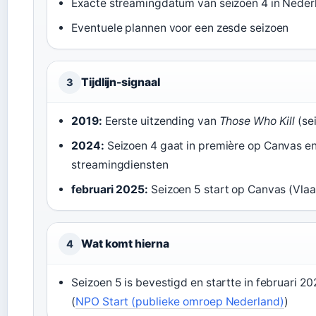
Exacte streamingdatum van seizoen 4 in Neder
Eventuele plannen voor een zesde seizoen
Tijdlijn-signaal
3
2019:
Eerste uitzending van
Those Who Kill
(sei
2024:
Seizoen 4 gaat in première op Canvas e
streamingdiensten
februari 2025:
Seizoen 5 start op Canvas (Vla
Wat komt hierna
4
Seizoen 5 is bevestigd en startte in februari 2
(
NPO Start (publieke omroep Nederland)
)