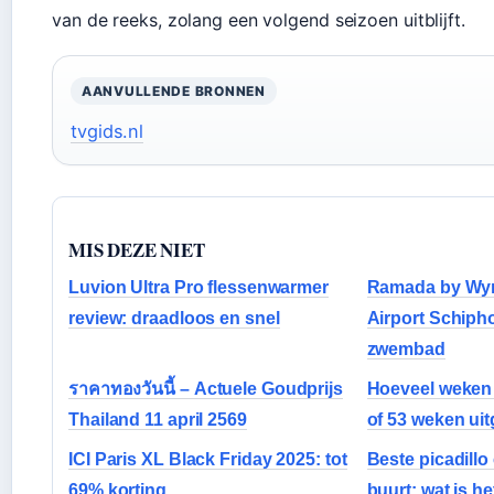
van de reeks, zolang een volgend seizoen uitblijft.
AANVULLENDE BRONNEN
tvgids.nl
MIS DEZE NIET
Luvion Ultra Pro flessenwarmer
Ramada by Wy
review: draadloos en snel
Airport Schipho
zwembad
ราคาทองวันนี้ – Actuele Goudprijs
Hoeveel weken 
Thailand 11 april 2569
of 53 weken ui
ICI Paris XL Black Friday 2025: tot
Beste picadillo
69% korting
buurt: wat is he