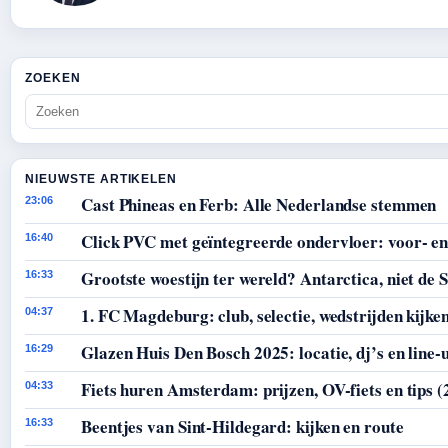
ZOEKEN
NIEUWSTE ARTIKELEN
Cast Phineas en Ferb: Alle Nederlandse stemmen
23:06
Click PVC met geïntegreerde ondervloer: voor- en
16:40
Grootste woestijn ter wereld? Antarctica, niet de 
16:33
1. FC Magdeburg: club, selectie, wedstrijden kijke
04:37
Glazen Huis Den Bosch 2025: locatie, dj’s en line-
16:29
Fiets huren Amsterdam: prijzen, OV-fiets en tips (
04:33
Beentjes van Sint-Hildegard: kijken en route
16:33