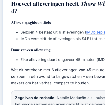
Hoeveel afleveringen heeft
Those Wh
4?
Afleveringsgids en titels
Seizoen 4 bestaat uit 6 afleveringen (
IMDb (epis
IMDb vermeldt de afleveringen als S4.E1 tot en 
Duur van een aflevering
Elke aflevering duurt ongeveer 45 minuten (IMD
Wat dit betekent: met 6 afleveringen van 45 minuten
seizoen in één avond te bingewatchen – een bewu
makers om het verhaal compact te houden.
Zegel van de redactie:
Natalie Madueño als Louise
het vierde seizoen een eigen gezicht, wat de over