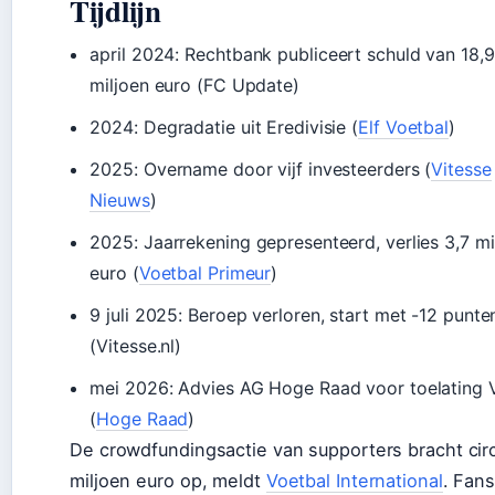
Tijdlijn
april 2024
: Rechtbank publiceert schuld van 18,9
miljoen euro (FC Update)
2024
: Degradatie uit Eredivisie (
Elf Voetbal
)
2025
: Overname door vijf investeerders (
Vitesse
Nieuws
)
2025
: Jaarrekening gepresenteerd, verlies 3,7 mi
euro (
Voetbal Primeur
)
9 juli 2025
: Beroep verloren, start met -12 punte
(Vitesse.nl)
mei 2026
: Advies AG Hoge Raad voor toelating 
(
Hoge Raad
)
De crowdfundingsactie van supporters bracht cir
miljoen euro op, meldt
Voetbal International
. Fan