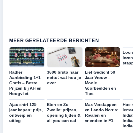
MEER GERELATEERDE BERICHTEN
Loon
lezen
stap
Radler
3600 bruto naar
Lief Gedicht 50
Aanbieding 1+1
netto: wat hou je
Jaar Vrouw –
Gratis – Beste
over
Mooie
Prijzen bij AH en
Voorbeelden en
Hoogvliet
Tips
Ajax shirt 125
Eten en Zo
Max Verstappen
Hoe 
jaar kopen: prijs,
Zwolle: prijzen,
en Lando Norris:
iema
ontwerp en
opening tijden &
Rivalen en
India
uitleg
all you can eat
vrienden in F1
India
Indi