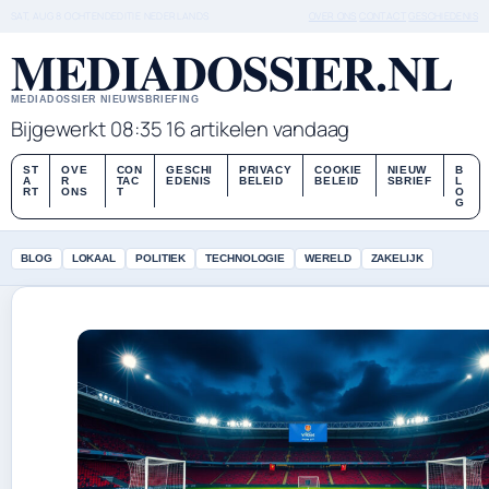
SAT, AUG 8
OCHTENDEDITIE
NEDERLANDS
OVER ONS
CONTACT
GESCHIEDENIS
MEDIADOSSIER.NL
MEDIADOSSIER NIEUWSBRIEFING
Bijgewerkt 08:35
16 artikelen vandaag
ST
OVE
CON
GESCHI
PRIVACY
COOKIE
NIEUW
B
A
R
TAC
EDENIS
BELEID
BELEID
SBRIEF
L
RT
ONS
T
O
G
BLOG
LOKAAL
POLITIEK
TECHNOLOGIE
WERELD
ZAKELIJK