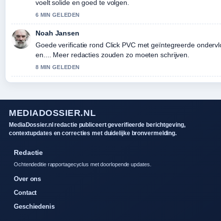
voelt solide en goed te volgen.
6 MIN GELEDEN
Noah Jansen
Goede verificatie rond Click PVC met geïntegreerde ondervl
en.... Meer redacties zouden zo moeten schrijven.
8 MIN GELEDEN
MEDIADOSSIER.NL
MediaDossier.nl redactie publiceert geverifieerde berichtgeving,
contextupdates en correcties met duidelijke bronvermelding.
Redactie
Ochtendeditie rapportagecyclus met doorlopende updates.
Over ons
Contact
Geschiedenis