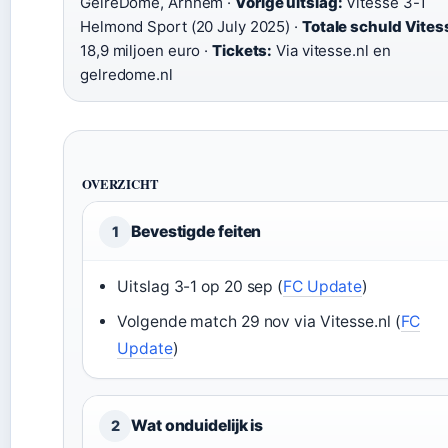
GelreDome, Arnhem ·
Vorige uitslag:
Vitesse 3-1
Helmond Sport (20 July 2025) ·
Totale schuld Vites
18,9 miljoen euro ·
Tickets:
Via vitesse.nl en
gelredome.nl
OVERZICHT
Bevestigde feiten
1
Uitslag 3-1 op 20 sep (
FC Update
)
Volgende match 29 nov via Vitesse.nl (
FC
Update
)
Wat onduidelijk is
2