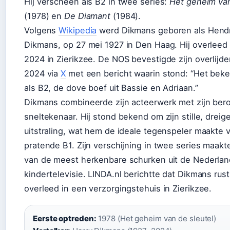
Hij verscheen als B2 in twee series:
Het geheim van
(1978) en
De Diamant
(1984).
Volgens
Wikipedia
werd Dikmans geboren als Hendr
Dikmans, op 27 mei 1927 in Den Haag. Hij overleed 
2024 in Zierikzee. De NOS bevestigde zijn overlijden
2024 via
X
met een bericht waarin stond: “Het beke
als B2, de dove boef uit Bassie en Adriaan.”
Dikmans combineerde zijn acteerwerk met zijn ber
sneltekenaar. Hij stond bekend om zijn stille, drei
uitstraling, wat hem de ideale tegenspeler maakte 
pratende B1. Zijn verschijning in twee series maak
van de meest herkenbare schurken uit de Nederla
kindertelevisie. LINDA.nl berichtte dat Dikmans rusti
overleed in een verzorgingstehuis in Zierikzee.
Eerste optreden:
1978 (Het geheim van de sleutel)