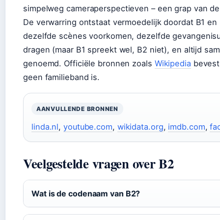
simpelweg cameraperspectieven – een grap van de
De verwarring ontstaat vermoedelijk doordat B1 en 
dezelfde scènes voorkomen, dezelfde gevangenis
dragen (maar B1 spreekt wel, B2 niet), en altijd s
genoemd. Officiële bronnen zoals
Wikipedia
bevesti
geen familieband is.
AANVULLENDE BRONNEN
linda.nl
,
youtube.com
,
wikidata.org
,
imdb.com
,
fa
Veelgestelde vragen over B2
Wat is de codenaam van B2?