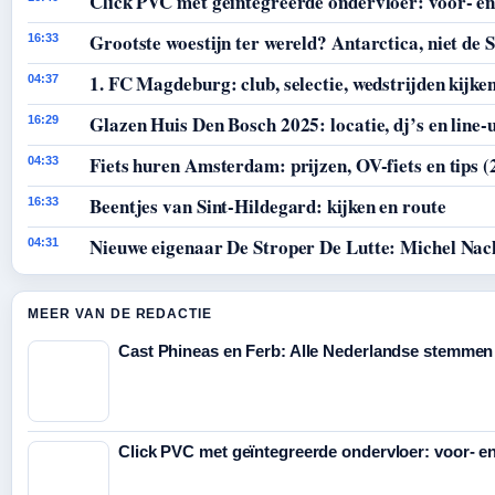
Click PVC met geïntegreerde ondervloer: voor- en
Grootste woestijn ter wereld? Antarctica, niet de 
16:33
1. FC Magdeburg: club, selectie, wedstrijden kijke
04:37
Glazen Huis Den Bosch 2025: locatie, dj’s en line-
16:29
Fiets huren Amsterdam: prijzen, OV-fiets en tips (
04:33
Beentjes van Sint-Hildegard: kijken en route
16:33
Nieuwe eigenaar De Stroper De Lutte: Michel Nac
04:31
MEER VAN DE REDACTIE
Cast Phineas en Ferb: Alle Nederlandse stemmen
Click PVC met geïntegreerde ondervloer: voor- e