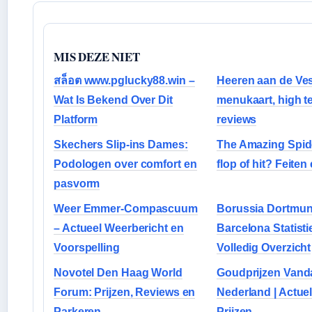
MIS DEZE NIET
สล็อต www.pglucky88.win –
Heeren aan de Ves
Wat Is Bekend Over Dit
menukaart, high t
Platform
reviews
Skechers Slip-ins Dames:
The Amazing Spid
Podologen over comfort en
flop of hit? Feiten
pasvorm
Weer Emmer-Compascuum
Borussia Dortmun
– Actueel Weerbericht en
Barcelona Statisti
Voorspelling
Volledig Overzicht
Novotel Den Haag World
Goudprijzen Vand
Forum: Prijzen, Reviews en
Nederland | Actue
Parkeren
Prijzen