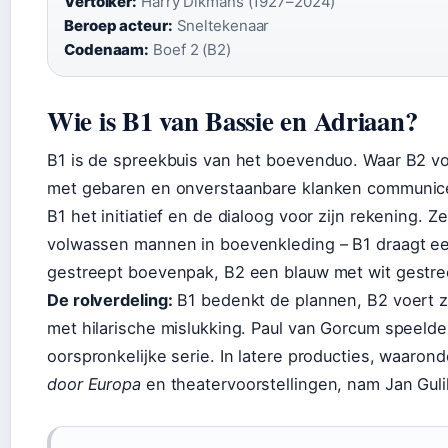
Vertolker:
Harry Dikmans (1927–2024)
Beroep acteur:
Sneltekenaar
Codenaam:
Boef 2 (B2)
Wie is B1 van Bassie en Adriaan?
B1 is de spreekbuis van het boevenduo. Waar B2 vo
met gebaren en onverstaanbare klanken communic
B1 het initiatief en de dialoog voor zijn rekening. Ze 
volwassen mannen in boevenkleding – B1 draagt ee
gestreept boevenpak, B2 een blauw met wit gestre
De rolverdeling:
B1 bedenkt de plannen, B2 voert ze
met hilarische mislukking. Paul van Gorcum speelde
oorspronkelijke serie. In latere producties, waaron
door Europa
en theatervoorstellingen, nam Jan Gulik