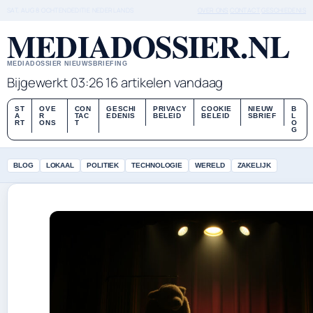
SAT, AUG 8
OCHTENDEDITIE
NEDERLANDS
OVER ONS
CONTACT
GESCHIEDENIS
MEDIADOSSIER.NL
MEDIADOSSIER NIEUWSBRIEFING
Bijgewerkt 03:26
16 artikelen vandaag
ST
OVE
CON
GESCHI
PRIVACY
COOKIE
NIEUW
B
A
R
TAC
EDENIS
BELEID
BELEID
SBRIEF
L
RT
ONS
T
O
G
BLOG
LOKAAL
POLITIEK
TECHNOLOGIE
WERELD
ZAKELIJK