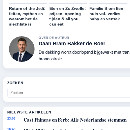
Return of the Jedi:
Eten en Zo Zwolle:
Familie Blom Een
feiten, mythen en
prijzen, opening
huis vol: verlies,
waarom het de
tijden & all you
baby en vertrek
slechtste is
can eat
OVER DE AUTEUR
Daan Bram Bakker de Boer
De dekking wordt doorlopend bijgewerkt met tra
broncontrole.
ZOEKEN
NIEUWSTE ARTIKELEN
Cast Phineas en Ferb: Alle Nederlandse stemmen
23:06
16:40