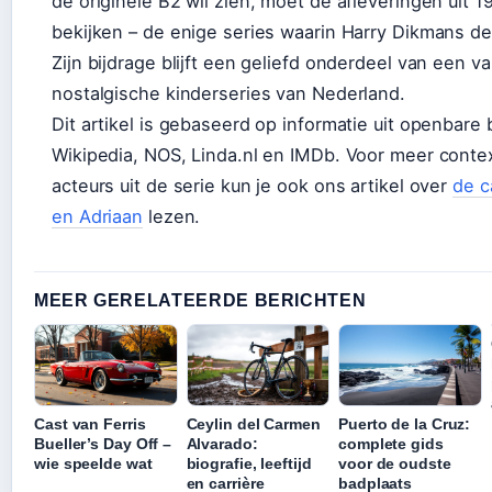
de originele B2 wil zien, moet de afleveringen uit 
bekijken – de enige series waarin Harry Dikmans de
Zijn bijdrage blijft een geliefd onderdeel van een 
nostalgische kinderseries van Nederland.
Dit artikel is gebaseerd op informatie uit openbare
Wikipedia, NOS, Linda.nl en IMDb. Voor meer conte
acteurs uit de serie kun je ook ons artikel over
de c
en Adriaan
lezen.
MEER GERELATEERDE BERICHTEN
Cast van Ferris
Ceylin del Carmen
Puerto de la Cruz:
Bueller’s Day Off –
Alvarado:
complete gids
wie speelde wat
biografie, leeftijd
voor de oudste
en carrière
badplaats