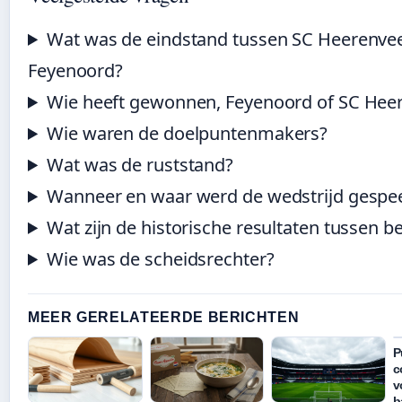
Wat was de eindstand tussen SC Heerenve
Feyenoord?
Wie heeft gewonnen, Feyenoord of SC Hee
Wie waren de doelpuntenmakers?
Wat was de ruststand?
Wanneer en waar werd de wedstrijd gespe
Wat zijn de historische resultaten tussen b
Wie was de scheidsrechter?
MEER GERELATEERDE BERICHTEN
P
c
v
b