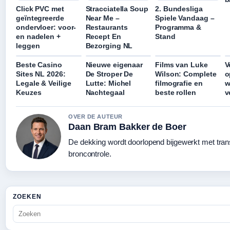
Click PVC met
Stracciatella Soup
2. Bundesliga
geïntegreerde
Near Me –
Spiele Vandaag –
ondervloer: voor-
Restaurants
Programma &
en nadelen +
Recept En
Stand
leggen
Bezorging NL
Beste Casino
Nieuwe eigenaar
Films van Luke
V
Sites NL 2026:
De Stroper De
Wilson: Complete
o
Legale & Veilige
Lutte: Michel
filmografie en
w
Keuzes
Nachtegaal
beste rollen
v
OVER DE AUTEUR
Daan Bram Bakker de Boer
De dekking wordt doorlopend bijgewerkt met tra
broncontrole.
ZOEKEN