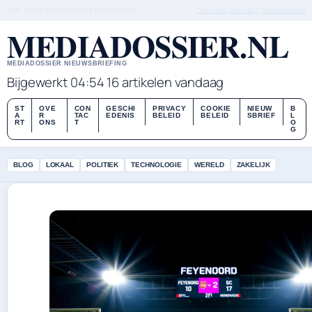
SUN, AUG 9
OCHTENDEDITIE
NEDERLANDS
OVER ONS
CONTACT
GESCHIEDENIS
MEDIADOSSIER.NL
MEDIADOSSIER NIEUWSBRIEFING
Bijgewerkt 04:54
16 artikelen vandaag
ST
OVE
CON
GESCHI
PRIVACY
COOKIE
NIEUW
B
A
R
TAC
EDENIS
BELEID
BELEID
SBRIEF
L
RT
ONS
T
O
G
BLOG
LOKAAL
POLITIEK
TECHNOLOGIE
WERELD
ZAKELIJK