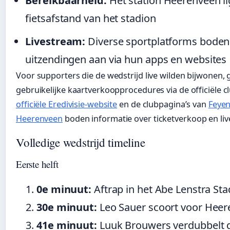
Bereikbaarheid:
Het station Heerenveen li
fietsafstand van het stadion
Livestream:
Diverse sportplatforms boden 
uitzendingen aan via hun apps en websites
Voor supporters die de wedstrijd live wilden bijwonen,
gebruikelijke kaartverkoopprocedures via de officiële cl
officiële Eredivisie-website
en de clubpagina’s van
Feye
Heerenveen
boden informatie over ticketverkoop en liv
Volledige wedstrijd timeline
Eerste helft
0e minuut:
Aftrap in het Abe Lenstra Sta
30e minuut:
Leo Sauer scoort voor Heer
41e minuut:
Luuk Brouwers verdubbelt 