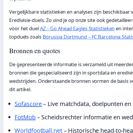
Vergelijkbare statistieken en analyses zijn beschikbaar
Eredivisie-duels. Zo vind je op onze site ook gedetailleer
voor het duel
AZ – Go Ahead Eagles Statistieken
en inte
topduels zoals
Borussia Dortmund – FC Barcelona Stati
Bronnen en quotes
De gepresenteerde informatie is verzameld uit meerd
bronnen die gespecialiseerd zijn in sportdata en eredivi
wedstrijden. Onderstaande bronnen vormen de basis vo
dit artikel.
Sofascore
– Live matchdata, doelpunten en 
FotMob
– Scheidsrechter informatie en weds
Worldfootball.net
– Historische head-to-hea