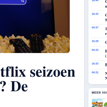
16:40
n
G
16:33
1
04:37
e
G
16:29
F
04:33
flix seizoen
B
16:33
04:31
t? De
MEER VA