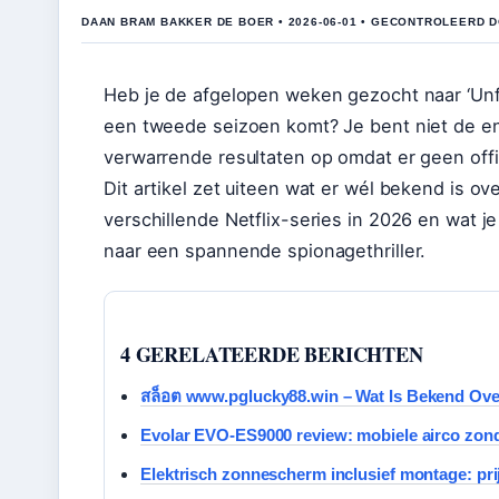
DAAN BRAM BAKKER DE BOER • 2026-06-01 • GECONTROLEERD D
Heb je de afgelopen weken gezocht naar ‘Unfami
een tweede seizoen komt? Je bent niet de e
verwarrende resultaten op omdat er geen offic
Dit artikel zet uiteen wat er wél bekend is o
verschillende Netflix-series in 2026 en wat j
naar een spannende spionagethriller.
4 GERELATEERDE BERICHTEN
สล็อต www.pglucky88.win – Wat Is Bekend Over
Evolar EVO-ES9000 review: mobiele airco zond
Elektrisch zonnescherm inclusief montage: pri