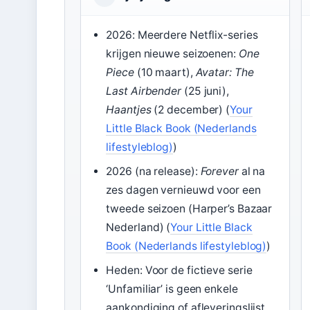
2026: Meerdere Netflix-series
krijgen nieuwe seizoenen:
One
Piece
(10 maart),
Avatar: The
Last Airbender
(25 juni),
Haantjes
(2 december) (
Your
Little Black Book (Nederlands
lifestyleblog)
)
2026 (na release):
Forever
al na
zes dagen vernieuwd voor een
tweede seizoen (
Harper’s Bazaar
Nederland
) (
Your Little Black
Book (Nederlands lifestyleblog)
)
Heden: Voor de fictieve serie
‘Unfamiliar’ is geen enkele
aankondiging of afleveringslijst