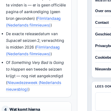
WEBSITE
te vinden is — er is geen officiële
Over ons
pagina of aankondiging (geen
bron gevonden) (
FilmVandaag
Contact
(Nederlands filmnieuws)
)
De exacte releasedatum van
Geschied
Supacell
seizoen 2; verwachting
Privacyb
is midden 2026 (
FilmVandaag
(Nederlands filmnieuws)
)
Cookiebe
Of
Something Very Bad Is Going
Nieuwsbr
to Happen
een tweede seizoen
krijgt — nog niet aangekondigd
(
Nieuwdezeweek (Nederlands
LEES OO
nieuwsblog)
)
Wat komt hierna
4