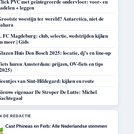
Click PVC met geïntegreerde ondervloer: voor- en
adelen + leggen
rootste woestijn ter wereld? Antarctica, niet de
Sahara
. FC Magdeburg: club, selectie, wedstrijden kijken
n meer | Gids
lazen Huis Den Bosch 2025: locatie, dj’s en line-up
iets huren Amsterdam: prijzen, OV-fiets en tips
(2025)
eentjes van Sint-Hildegard: kijken en route
Nieuwe eigenaar De Stroper De Lutte: Michel
Nachtegaal
N DE REDACTIE
Cast Phineas en Ferb: Alle Nederlandse stemmen