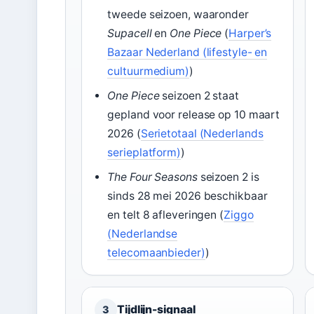
tweede seizoen, waaronder
Supacell
en
One Piece
(
Harper’s
Bazaar Nederland (lifestyle- en
cultuurmedium)
)
One Piece
seizoen 2 staat
gepland voor release op 10 maart
2026 (
Serietotaal (Nederlands
serieplatform)
)
The Four Seasons
seizoen 2 is
sinds 28 mei 2026 beschikbaar
en telt 8 afleveringen (
Ziggo
(Nederlandse
telecomaanbieder)
)
Tijdlijn-signaal
3