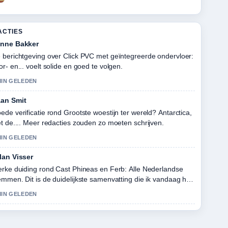
ACTIES
nne Bakker
 berichtgeving over Click PVC met geïntegreerde ondervloer:
or- en... voelt solide en goed te volgen.
MIN GELEDEN
an Smit
ede verificatie rond Grootste woestijn ter wereld? Antarctica,
et de.... Meer redacties zouden zo moeten schrijven.
MIN GELEDEN
lan Visser
erke duiding rond Cast Phineas en Ferb: Alle Nederlandse
emmen. Dit is de duidelijkste samenvatting die ik vandaag heb
zien.
MIN GELEDEN