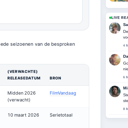
LIVE RE
Sa
De
vo
weede seizoenen van de besproken
4 
Da
Go
ni
(VERWACHTE)
6 
RELEASEDATUM
BRON
Mi
Midden 2026
FilmVandaag
St
(verwacht)
st
ge
8 
10 maart 2026
Serietotaal