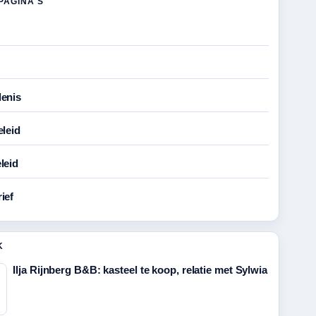
PAGINA'S
enis
eleid
leid
ief
K
Ilja Rijnberg B&B: kasteel te koop, relatie met Sylwia