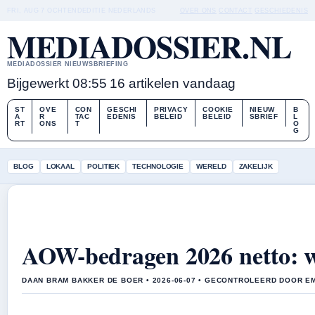
FRI, AUG 7
OCHTENDEDITIE
NEDERLANDS
OVER ONS
CONTACT
GESCHIEDENIS
MEDIADOSSIER.NL
MEDIADOSSIER NIEUWSBRIEFING
Bijgewerkt 08:55
16 artikelen vandaag
ST
OVE
CON
GESCHI
PRIVACY
COOKIE
NIEUW
B
A
R
TAC
EDENIS
BELEID
BELEID
SBRIEF
L
RT
ONS
T
O
G
BLOG
LOKAAL
POLITIEK
TECHNOLOGIE
WERELD
ZAKELIJK
AOW-bedragen 2026 netto: w
DAAN BRAM BAKKER DE BOER • 2026-06-07 • GECONTROLEERD DOOR E