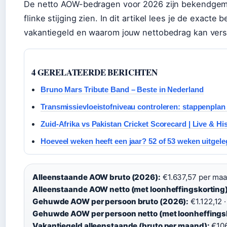
De netto AOW-bedragen voor 2026 zijn bekendgema
flinke stijging zien. In dit artikel lees je de exac
vakantiegeld en waarom jouw nettobedrag kan versc
4 GERELATEERDE BERICHTEN
Bruno Mars Tribute Band – Beste in Nederland
Transmissievloeistofniveau controleren: stappenplan 
Zuid-Afrika vs Pakistan Cricket Scorecard | Live & Hi
Hoeveel weken heeft een jaar? 52 of 53 weken uitgel
Alleenstaande AOW bruto (2026):
€1.637,57 per maa
Alleenstaande AOW netto (met loonheffingskorting)
Gehuwde AOW per persoon bruto (2026):
€1.122,12 ·
Gehuwde AOW per persoon netto (met loonheffingsk
Vakantiegeld alleenstaande (bruto per maand):
€106