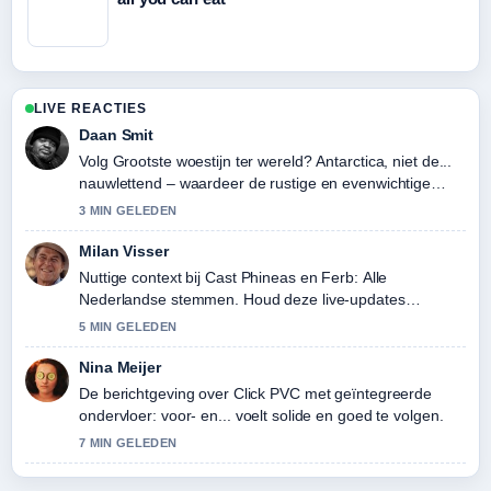
LIVE REACTIES
Daan Smit
Volg Grootste woestijn ter wereld? Antarctica, niet de...
nauwlettend – waardeer de rustige en evenwichtige
toon.
3 MIN GELEDEN
Milan Visser
Nuttige context bij Cast Phineas en Ferb: Alle
Nederlandse stemmen. Houd deze live-updates
alsjeblieft gaande.
5 MIN GELEDEN
Nina Meijer
De berichtgeving over Click PVC met geïntegreerde
ondervloer: voor- en... voelt solide en goed te volgen.
7 MIN GELEDEN