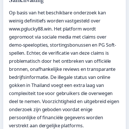
Op basis van het beschikbare onderzoek kan
weinig definitiefs worden vastgesteld over
www.pglucky88.win. Het platform wordt
gepromoot via sociale media met claims over
demo-speelopties, stortingsbonussen en PG Soft-
spellen. Echter, de verificatie van deze claims is
problematisch door het ontbreken van officiële
bronnen, onafhankelijke reviews en transparante
bedrijfsinformatie. De illegale status van online
gokken in Thailand voegt een extra laag van
complexiteit toe voor gebruikers die overwegen
deel te nemen. Voorzichtigheid en uitgebreid eigen
onderzoek zijn geboden voordat enige
persoonlijke of financiële gegevens worden
verstrekt aan dergelijke platforms.