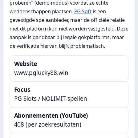
proberen” (demo-modus) voordat ze echte
weddenschappen plaatsen.
PG Soft
is een
gevestigde spelaanbieder, maar de officiële relatie
met dit platform kon niet worden vastgesteld. Deze
aanpak is gangbaar bij legale gokplatforms, maar
de verificatie hiervan blijft problematisch.
Website
www.pglucky88.win
Focus
PG Slots / NOLIMIT-spellen
Abonnementen (YouTube)
408 (per zoekresultaten)