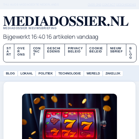
THU, AUG 6
MIDDAGEDITIE
NEDERLANDS
OVER ONS
CONTACT
GESCHIEDENIS
MEDIADOSSIER.NL
MEDIADOSSIER NIEUWSBRIEFING
Bijgewerkt 16:40
16 artikelen vandaag
ST
OVE
CON
GESCHI
PRIVACY
COOKIE
NIEUW
B
A
R
TAC
EDENIS
BELEID
BELEID
SBRIEF
L
RT
ONS
T
O
G
BLOG
LOKAAL
POLITIEK
TECHNOLOGIE
WERELD
ZAKELIJK