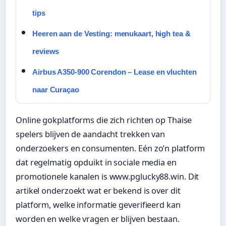
tips
Heeren aan de Vesting: menukaart, high tea &
reviews
Airbus A350-900 Corendon – Lease en vluchten
naar Curaçao
Online gokplatforms die zich richten op Thaise
spelers blijven de aandacht trekken van
onderzoekers en consumenten. Eén zo’n platform
dat regelmatig opduikt in sociale media en
promotionele kanalen is www.pglucky88.win. Dit
artikel onderzoekt wat er bekend is over dit
platform, welke informatie geverifieerd kan
worden en welke vragen er blijven bestaan.