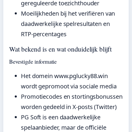
gereguleerde toezichthouder
Moeilijkheden bij het verifiëren van
daadwerkelijke spelresultaten en
RTP-percentages
Wat bekend is en wat onduidelijk blijft
Bevestigde informatie
Het domein www.pglucky88.win
wordt gepromoot via sociale media
Promotiecodes en stortingsbonussen
worden gedeeld in X-posts (Twitter)
PG Soft is een daadwerkelijke
spelaanbieder, maar de officiële