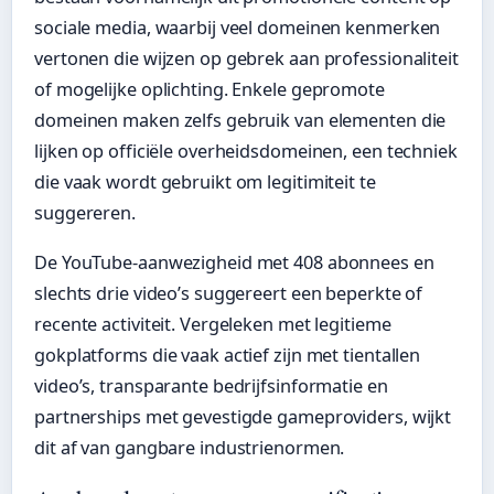
sociale media, waarbij veel domeinen kenmerken
vertonen die wijzen op gebrek aan professionaliteit
of mogelijke oplichting. Enkele gepromote
domeinen maken zelfs gebruik van elementen die
lijken op officiële overheidsdomeinen, een techniek
die vaak wordt gebruikt om legitimiteit te
suggereren.
De YouTube-aanwezigheid met 408 abonnees en
slechts drie video’s suggereert een beperkte of
recente activiteit. Vergeleken met legitieme
gokplatforms die vaak actief zijn met tientallen
video’s, transparante bedrijfsinformatie en
partnerships met gevestigde gameproviders, wijkt
dit af van gangbare industrienormen.